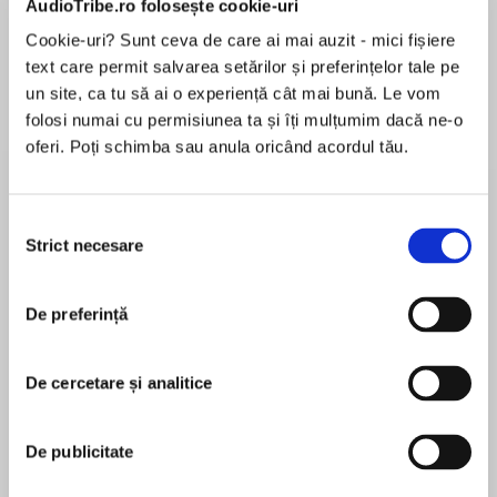
AudioTribe.ro folosește cookie-uri
Cookie-uri? Sunt ceva de care ai mai auzit - mici fișiere
text care permit salvarea setărilor și preferințelor tale pe
Despre
carte
un site, ca tu să ai o experiență cât mai bună. Le vom
folosi numai cu permisiunea ta și îți mulțumim dacă ne-o
Everybody’s talking - but what’s really going on?
oferi. Poți schimba sau anula oricând acordul tău.
Rumour has it that Stella Hutton landed her new
job thanks to family connections. She’s guarded
Selecția
about her past and private about her new life.
Strict necesare
consimțământului
MAI MULT
În acest moment nu există recenzii
Over in Long Dansbury, there’s always a rumour
De preferință
pentru această carte
circulating about Xander – but the eligible
bachelor shrugs off village gossip.
De cercetare și analitice
Then a rumour starts that Longbridge Hall is up
Freya North
for sale. Home to the eccentric Fortescues, it
De publicitate
has dominated Long Dansbury lives for
Freya North is the author of many bestselling
centuries.
novels which have been translated into numerous