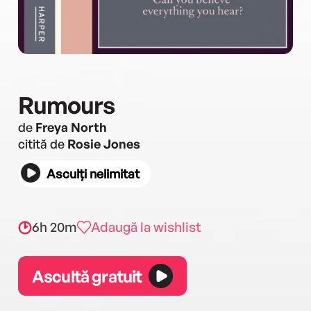
Rumours
de
Freya North
citită de
Rosie Jones
Asculți nelimitat
6h 20m
Adaugă la wishlist
Ascultă gratuit