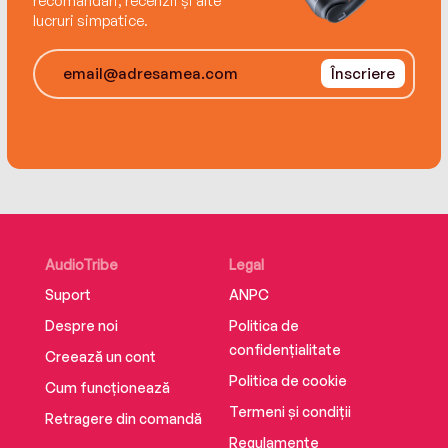
recomandări, recenzii și alte
lucruri simpatice.
Înscriere
AudioTribe
Legal
Suport
ANPC
Despre noi
Politica de
confidențialitate
Creează un cont
Politica de cookie
Cum funcționează
Termeni și condiții
Retragere din comandă
Regulamente