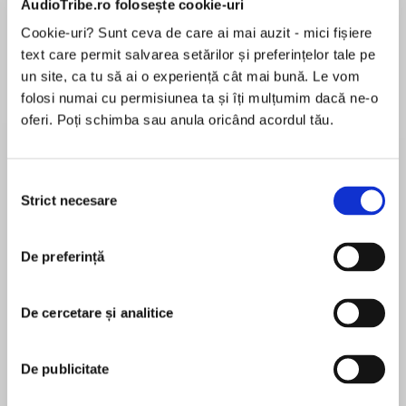
AudioTribe.ro folosește cookie-uri
Cookie-uri? Sunt ceva de care ai mai auzit - mici fișiere
text care permit salvarea setărilor și preferințelor tale pe
Despre
carte
un site, ca tu să ai o experiență cât mai bună. Le vom
folosi numai cu permisiunea ta și îți mulțumim dacă ne-o
A classic Agatha Christie short story, available
oferi. Poți schimba sau anula oricând acordul tău.
individually for the first time on digital audio,
performed by Christopher Lee.
Selecția
Strict necesare
consimțământului
MAI MULT
Broken down in the middle of nowhere Mortimer
În acest moment nu există recenzii
Cleveland, a psychic researcher, seeks shelter
De preferință
pentru această carte
in an isolated home. From the moment he steps
foot into the house he is struck by a sense of
tension. Finding ‘SOS’ scratched into the dust
De cercetare și analitice
of a table he wonders who wrote it and is
Agatha Christie
compelled to answer the call for help…
De publicitate
Agatha Christie is known throughout the world as
the Queen of Crime. Her books have sold over a