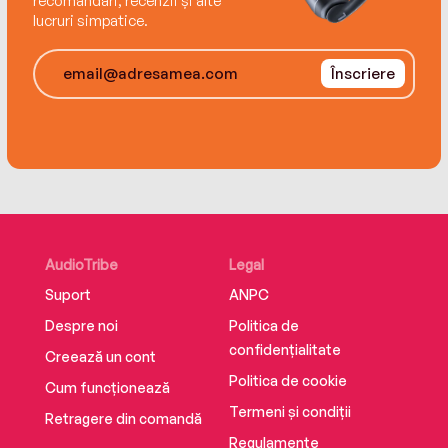
recomandări, recenzii și alte
lucruri simpatice.
Înscriere
AudioTribe
Legal
Suport
ANPC
Despre noi
Politica de
confidențialitate
Creează un cont
Politica de cookie
Cum funcționează
Termeni și condiții
Retragere din comandă
Regulamente