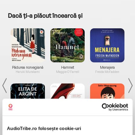
Dacă ți-a plăcut încearcă și
a...
Pădurea norvegiană
Hamnet
Menajera
I
Haruki Murakami
Maggie O'Farrell
Freida McFadden
Elita de Argint (Elita
Diavolul se îmbracă de
Migdală
de...
la...
Dani Francis
Lauren Weisberger
Sohn Won-pyung
AudioTribe.ro folosește cookie-uri