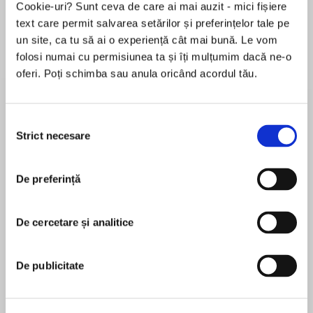
Cookie-uri? Sunt ceva de care ai mai auzit - mici fișiere
text care permit salvarea setărilor și preferințelor tale pe
un site, ca tu să ai o experiență cât mai bună. Le vom
folosi numai cu permisiunea ta și îți mulțumim dacă ne-o
Despre
carte
oferi. Poți schimba sau anula oricând acordul tău.
Ce înseamnă să fii neurochirurg? Cum e să ții
viața cuiva în mâinile tale, să tai adânc în
materia care creează gândurile, sentimentele și
Selecția
rațiunea? Cum trăiești cu consecințele
Strict necesare
consimțământului
efectuării unei operații care ar trebui să salveze
MAI MULT
viața unui pacient, dar care se termină prost? În
De preferință
În acest moment nu există recenzii
neurochirurgie, mai mult decât în orice altă
pentru această carte
ramură a medicinei, jurământul medicului de a
„nu face rău“ conține o amară ironie. Operațiile
De cercetare și analitice
pe creier comportă riscuri grave. În fiecare zi,
chirurgul-șef Henry Marsh trebuie să ia decizii
Henry Marsh
De publicitate
dureroase, adesea în condiții de urgență și
nesiguranță. Autorul dezvăluie, cu o uimitoare
compasiune și sinceritate, extraordinara