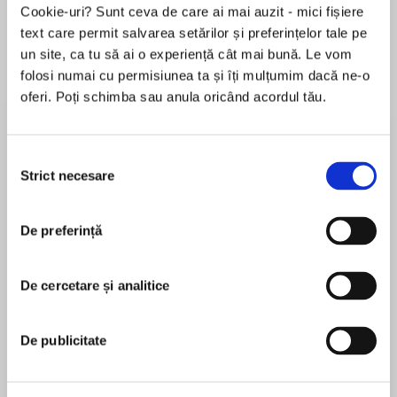
Cookie-uri? Sunt ceva de care ai mai auzit - mici fișiere
text care permit salvarea setărilor și preferințelor tale pe
un site, ca tu să ai o experiență cât mai bună. Le vom
Despre
carte
folosi numai cu permisiunea ta și îți mulțumim dacă ne-o
oferi. Poți schimba sau anula oricând acordul tău.
“A manual for fixing our culture…In writing that is
elegant and penetratingly simple, [hooks] gives
voice to some things we may know in our hearts
Selecția
but need an interpreter like her to process.”—
Strict necesare
consimțământului
Black Issues Book Review
MAI MULT
De preferință
În acest moment nu există recenzii
New York Times bestselling author, acclaimed
pentru această carte
visionary and cultural critic bell hooks continues
her exploration of the meaning of love in
De cercetare și analitice
bell hooks
contemporary American society, offering
groundbreaking, critical insight about Black
bell hookswas an influential cultural critic, feminist
De publicitate
people and love.
theorist, and writer. Celebrated as one of
America’s leading public intellectuals, she was a
Written from both historical and cultural