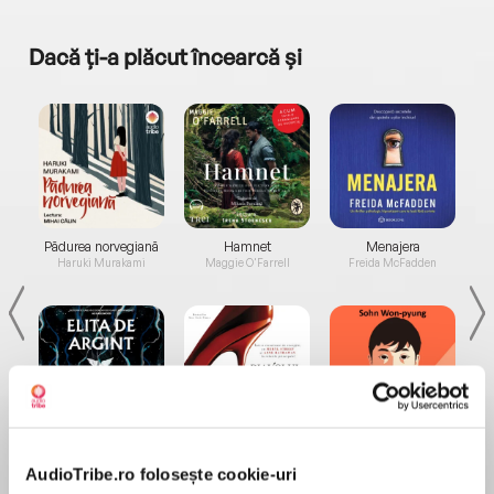
Dacă ți-a plăcut încearcă și
a...
Pădurea norvegiană
Hamnet
Menajera
I
Haruki Murakami
Maggie O'Farrell
Freida McFadden
Elita de Argint (Elita
Diavolul se îmbracă de
Migdală
de...
la...
Dani Francis
Lauren Weisberger
Sohn Won-pyung
AudioTribe.ro folosește cookie-uri