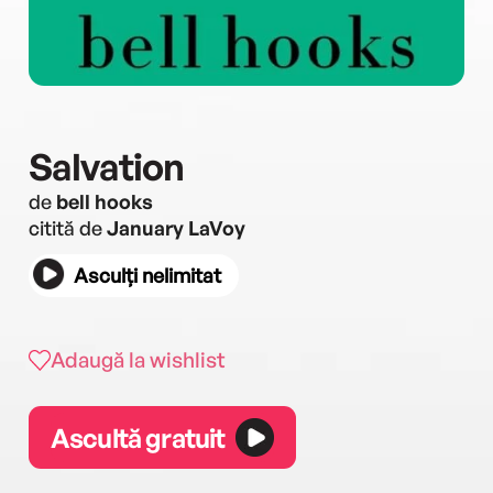
Salvation
de
bell hooks
citită de
January LaVoy
Asculți nelimitat
Adaugă la wishlist
Ascultă gratuit