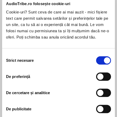
AudioTribe.ro folosește cookie-uri
Elita de Argint (Elita
Diavolul se îmbracă de
Migdală
Cookie-uri? Sunt ceva de care ai mai auzit - mici fișiere
de...
la...
Dani Francis
Lauren Weisberger
Sohn Won-pyung
text care permit salvarea setărilor și preferințelor tale pe
un site, ca tu să ai o experiență cât mai bună. Le vom
folosi numai cu permisiunea ta și îți mulțumim dacă ne-o
oferi. Poți schimba sau anula oricând acordul tău.
Despre
carte
Un program holist pentru sănătatea oaselor și
Selecția
articulațiilor:
Strict necesare
consimțământului
50 de rețete și 50 de exerciții pe care le poți
face acasă.
De preferință
MAI MULT
Acest ghid cuprinzător oferă strategii bazate pe
În acest moment nu există recenzii
dovezi științifice pentru a începe, chiar de azi,
De cercetare și analitice
pentru această carte
să-ți îmbunătățești sănătatea musculaturii și
scheletului. Află de ce nutrienți are nevoie
organismul tău, ce ingrediente antiinflamatoare
De publicitate
e bine să incluzi în alimentație și ce exerciții pot