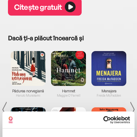
Citește gratuit
Dacă ți-a plăcut încearcă și
a...
Pădurea norvegiană
Hamnet
Menajera
I
Haruki Murakami
Maggie O'Farrell
Freida McFadden