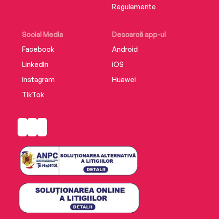
Traducere de Andreea Rosemarie Lutic
Regulamente
Editura Trei
ISBN 9786064032492
Social Media
Descarcă app-ul
Facebook
Android
LinkedIn
iOS
Instagram
Huawei
TikTok