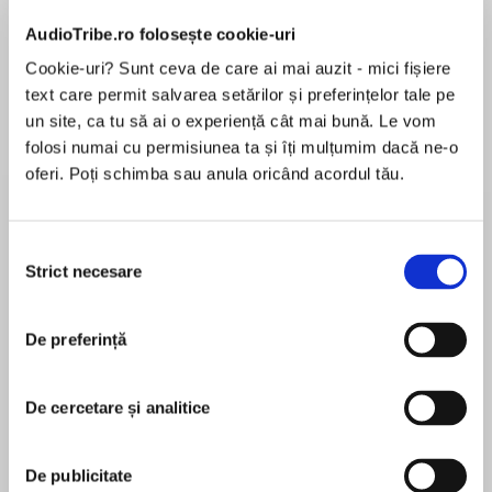
AudioTribe.ro folosește cookie-uri
Cookie-uri? Sunt ceva de care ai mai auzit - mici fișiere
text care permit salvarea setărilor și preferințelor tale pe
Despre
carte
un site, ca tu să ai o experiență cât mai bună. Le vom
folosi numai cu permisiunea ta și îți mulțumim dacă ne-o
În adâncul sufletului ei, „Săniuța Roșie” știa
oferi. Poți schimba sau anula oricând acordul tău.
exact de ce e în stare. Putea să învețe orice.
Putea să fie orice! Putea chiar să-l întâlnească
pe Moș Crăciun și să zboare! Iar anul acesta, de
Selecția
Crăciun, avea să dovedească toate aceste
Strict necesare
consimțământului
MAI MULT
lucruri.
Recenzii
❄O poveste savuroasă de iarnă, cu un
De preferință
protagonist mai puțin obișnuit, și anume o
săniuță
Super
❄O carte inspirațională, presărată cu ilustrații
De cercetare și analitice
bogate, sugestive și vesele, specifice
atmosferei de Crăciun
❄Un bun suport educațional pentru părinți și
De publicitate