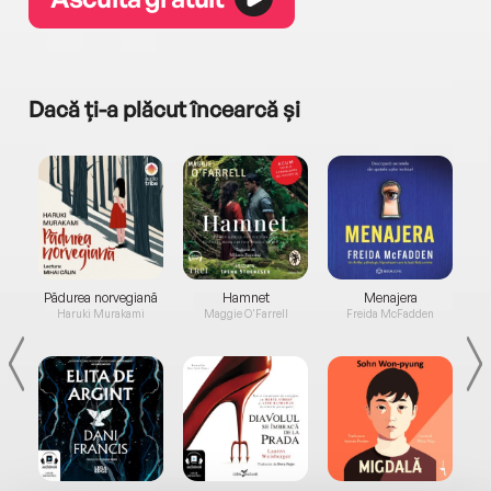
Dacă ți-a plăcut încearcă și
a...
Pădurea norvegiană
Hamnet
Menajera
I
Haruki Murakami
Maggie O'Farrell
Freida McFadden