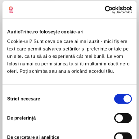
Elita de Argint (Elita
Diavolul se îmbracă de
Migdală
de...
la...
Dani Francis
Lauren Weisberger
Sohn Won-pyung
AudioTribe.ro folosește cookie-uri
Despre
carte
Cookie-uri? Sunt ceva de care ai mai auzit - mici fișiere
text care permit salvarea setărilor și preferințelor tale pe
New York Times Bestseller
un site, ca tu să ai o experiență cât mai bună. Le vom
folosi numai cu permisiunea ta și îți mulțumim dacă ne-o
A Summer Reading Pick for President Barack
oferi. Poți schimba sau anula oricând acordul tău.
Obama, Bill Gates, and Mark Zuckerberg
MAI MULT
From a renowned historian comes a
Selecția
Recenzii
groundbreaking narrative of humanity’s creation
Strict necesare
consimțământului
and evolution—a #1 international bestseller—
that explores the ways in which biology and
Ajungi sa înțelegi lumea intr un mod diferit.
De preferință
history have defined us and enhanced our
understanding of what it means to be “human.”
De cercetare și analitice