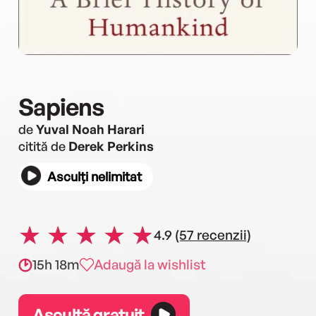
Sapiens
de
Yuval Noah Harari
citită de
Derek Perkins
Asculți nelimitat
4.9
(57 recenzii)
15h 18m
Adaugă la wishlist
Ascultă gratuit