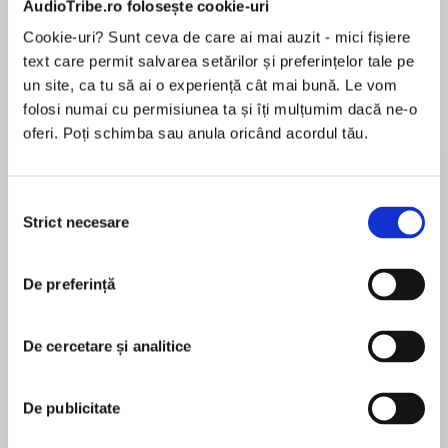
AudioTribe.ro folosește cookie-uri
Elita de Argint (Elita
Diavolul se îmbracă de
Migdală
de...
la...
Dani Francis
Lauren Weisberger
Sohn Won-pyung
Cookie-uri? Sunt ceva de care ai mai auzit - mici fișiere
text care permit salvarea setărilor și preferințelor tale pe
un site, ca tu să ai o experiență cât mai bună. Le vom
folosi numai cu permisiunea ta și îți mulțumim dacă ne-o
Despre
carte
oferi. Poți schimba sau anula oricând acordul tău.
From #1 New York Times bestselling author Ilona
Andrew comes an enthralling new trilogy set in
Selecția
the Hidden Legacy world, where
Strict necesare
consimțământului
magicmeanspower, andfamilybloodlines are the
newcurrencyof society…
De preferință
MAI MULT
În acest moment nu există recenzii
In a world where magic is the key to power and
pentru această carte
wealth, Catalina Baylor is a Prime, the highest
De cercetare și analitice
rank of magic user, and the Head of her House.
Ilona Andrews
Catalina has always been afraid to use her
De publicitate
unique powers, but when her friend’s mother
“Ilona Andrews” is the pseudonym for a husband-
and sister aremurdered, Catalina risks her
and-wife writing team. Ilona is a native-born