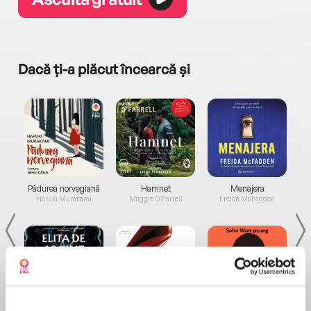
Dacă ți-a plăcut încearcă și
a...
Pădurea norvegiană
Hamnet
Menajera
I
Haruki Murakami
Maggie O'Farrell
Freida McFadden