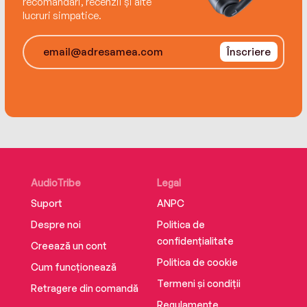
recomandări, recenzii și alte
lucruri simpatice.
Înscriere
AudioTribe
Legal
Suport
ANPC
Despre noi
Politica de
confidențialitate
Creează un cont
Politica de cookie
Cum funcționează
Termeni și condiții
Retragere din comandă
Regulamente