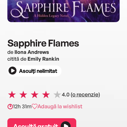
Sapphire Flames
de
Ilona Andrews
citită de
Emily Rankin
Asculți nelimitat
4.0
(o recenzie)
12h 31m
Adaugă la wishlist
Ascultă gratuit