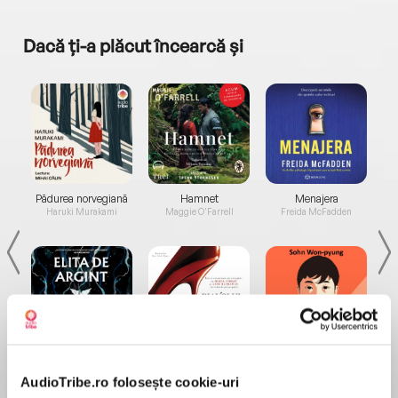
Dacă ți-a plăcut încearcă și
a...
Pădurea norvegiană
Hamnet
Menajera
I
Haruki Murakami
Maggie O'Farrell
Freida McFadden
Elita de Argint (Elita
Diavolul se îmbracă de
Migdală
de...
la...
Dani Francis
Lauren Weisberger
Sohn Won-pyung
AudioTribe.ro folosește cookie-uri