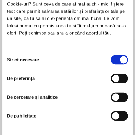
Cookie-uri? Sunt ceva de care ai mai auzit - mici fișiere
text care permit salvarea setărilor și preferințelor tale pe
un site, ca tu să ai o experiență cât mai bună. Le vom
Despre
carte
folosi numai cu permisiunea ta și îți mulțumim dacă ne-o
oferi. Poți schimba sau anula oricând acordul tău.
The basis for the classic film starring Gary
Cooper and Ingrid Bergman, Saratoga Trunk is
Pulitzer Prize-winningauthor Edna Ferber's
Selecția
enthralling saga of love, greed, and power set in
Strict necesare
consimțământului
New Orleans and Saratoga during the late
MAI MULT
nineteenth century.
De preferință
În acest moment nu există recenzii
pentru această carte
Saratoga Trunk unfolds the story of Clio Dulaine,
an ambitious Creole beauty who more than
De cercetare și analitice
Edna Ferber
meets her match in Clint Maroon, a handsome
Texan with a head for business—and an eye for
Born in Kalamazoo, Michigan, Edna Ferber (1885-
De publicitate
beautiful young women. Together they do battle
1968) was a novelist, short-story writer, and
with Southern gentry and Eastern society, but in
playwright whose work served as the inspiration
their obsession to acquire all they've ever