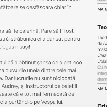
A cuc
tătoare se desfășoară chiar în
MAI 
care 
și cr
Editu
Teo
carte
 să fie balerină. Pare să fi fost
Teodo
 stră-străbunica ei a dansat pentru
de Ac
 Degas însuși!
maste
Carag
Cola
etul că a obținut șansa de a petrece
C.I. 
ma cursurile uneia dintre cele mai
inter
e. Dar lucrurile nu sunt niciodată
drama
spect
Audrey, și instructorul de balet îi
MAI 
în fi
ezește că e tot mai fermecată de
exper
pola purtând-o pe Vespa lui.
parti
Cri