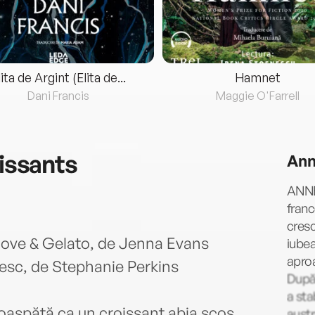
lita de Argint (Elita de...
Hamnet
Dani Francis
Maggie O'Farrell
oissants
Ann
ANNE
franc
cresc
, Love & Gelato, de Jenna Evans
iubea
aproa
zesc, de Stephanie Perkins
După 
a sta
oaspătă ca un croissant abia scos
austr