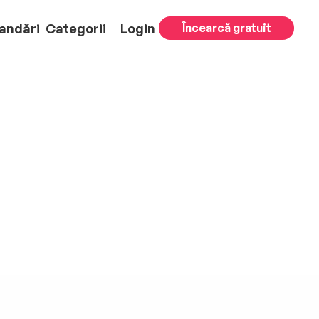
andări
Categorii
Login
Încearcă gratuit