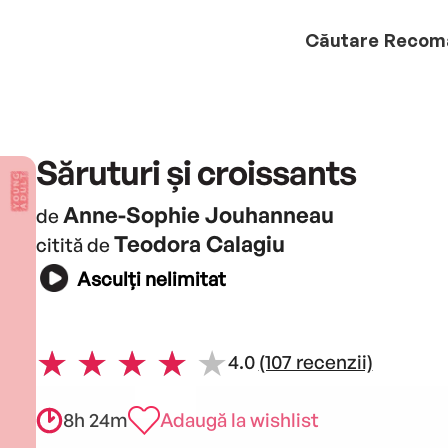
Căutare
Recom
Săruturi și croissants
Anne-Sophie Jouhanneau
de
Teodora Calagiu
citită de
Asculți nelimitat
4.0
(107 recenzii)
8h 24m
Adaugă la wishlist