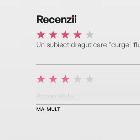
Recenzii
Un subiect dragut care "curge" fl
Acceptabila.
MAI MULT