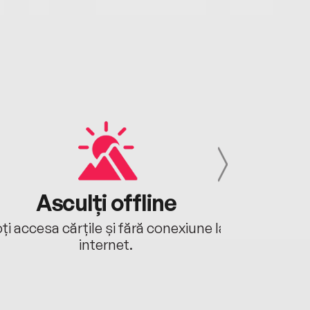
Asculți offline
Aj
ți accesa cărțile și fără conexiune la
Ascultă a
internet.