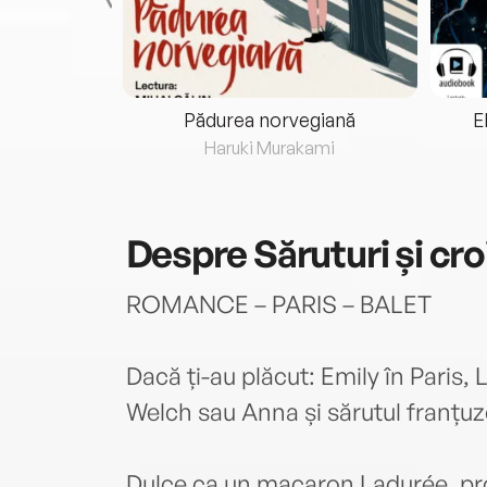
eria...
Pădurea norvegiană
E
ris
Haruki Murakami
Despre
Săruturi și cr
ROMANCE – PARIS – BALET
Dacă ți-au plăcut: Emily în Paris
Welch sau Anna și sărutul franțu
Dulce ca un macaron Ladurée, pr