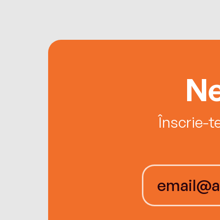
Ne
Înscrie-t