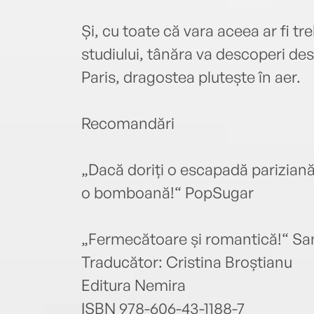
Și, cu toate că vara aceea ar fi tr
studiului, tânăra va descoperi des
Paris, dragostea plutește în aer.
Recomandări
„Dacă doriți o escapadă pariziană,
o bomboană!“ PopSugar
„Fermecătoare și romantică!“ Sa
Traducător: Cristina Broștianu
Editura Nemira
ISBN 978-606-43-1188-7