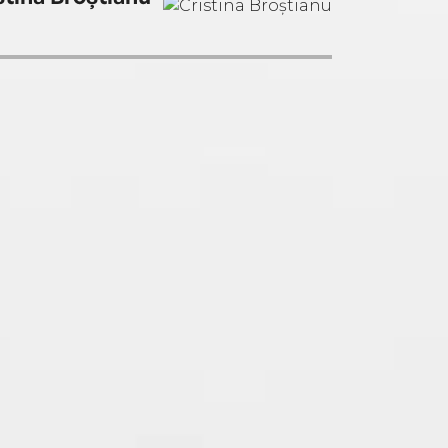
ale TV, desene animate, filme
atografice, cărți audio).