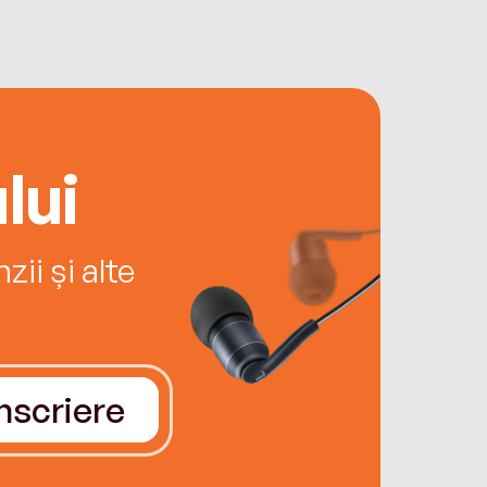
lui
ii și alte
Înscriere