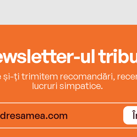
wsletter-ul tribu
e și-ți trimitem recomandări, recenz
lucruri simpatice.