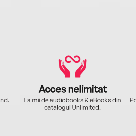
Acces nelimitat
ând.
La mii de audiobooks & eBooks din
Po
catalogul Unlimited.