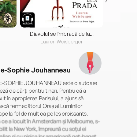
Diavolul se îmbracă de la...
Lauren Weisberger
Fre
e-Sophie Jouhanneau
-SOPHIE JOUHANNEAU este o autoare
eză de cărți pentru tineri. Pentru că a
ut în apropierea Parisului, a ajuns să
scă fermecătorul Oraș al Luminilor
pe la fel de mult ca pe les croissants.
ce a locuit în Amsterdam și Melbourne, s-
bilit la New York, împreună cu soțul ei
alian și cu pisica lor americană get-beget.