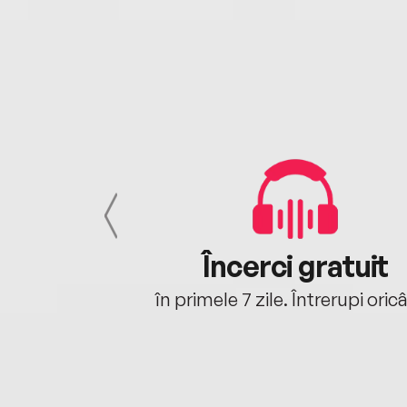
cu tine
Încerci gratuit
oriunde ești.
în primele 7 zile. Întrerupi oric