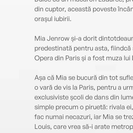
din cuptor, această poveste încân
orașul iubirii.
Mia Jenrow și-a dorit dintotdeauna
predestinată pentru asta, fiindcă
Opera din Paris și a fost muza lui
Așa că Mia se bucură din tot sufl
o vară de vis la Paris, pentru a ur
exclusiviste școli de dans din lum
simple precum o piruetă: rivala ei, 
fac numai necazuri, iar Mia se tr
Louis, care vrea să-i arate metro