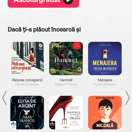
Dacă ți-a plăcut încearcă și
a...
Pădurea norvegiană
Hamnet
Menajera
I
Haruki Murakami
Maggie O'Farrell
Freida McFadden