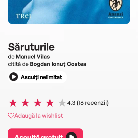
Săruturile
de
Manuel Vilas
citită de
Bogdan Ionuț Costea
Asculți nelimitat
4.3
(16 recenzii)
Adaugă la wishlist
Ascultă gratuit