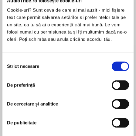
AudioTribe.ro folosește cookie-uri
Cookie-uri? Sunt ceva de care ai mai auzit - mici fișiere
Elita de Argint (Elita
Diavolul se îmbracă de
Migdală
de...
la...
text care permit salvarea setărilor și preferințelor tale pe
Dani Francis
Lauren Weisberger
Sohn Won-pyung
un site, ca tu să ai o experiență cât mai bună. Le vom
folosi numai cu permisiunea ta și îți mulțumim dacă ne-o
oferi. Poți schimba sau anula oricând acordul tău.
Despre
carte
Selecția
Satul Mădălinei. Episodul #1: Donatorii
Strict necesare
consimțământului
Mirela Oprea decide s-o ajute pe Mădălina
Solomon să-și schimbe realitatea în care
trăiește; mobilizează un grup de zeci de
De preferință
donatori să-i construiască o casă și o viață
MAI MULT
nouă. Vor reuși?
De cercetare și analitice
În acest moment nu există recenzii
pentru această carte
Satul Mădălinei este un serial audio în șase
episoade despre dragoste, sărăcie și costurile
De publicitate
altruismului. Este produs de DoR și documentat
de Ana Maria Ciobanu.