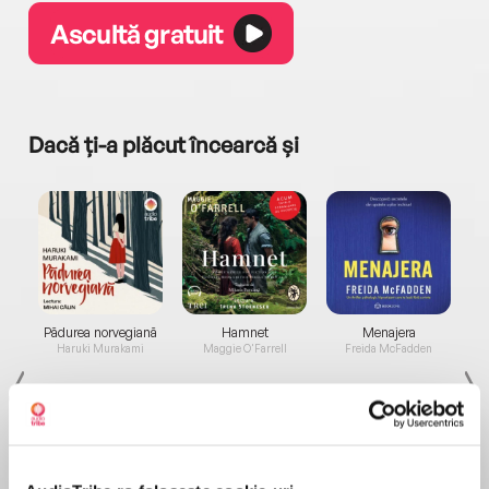
Ascultă gratuit
Dacă ți-a plăcut încearcă și
a...
Pădurea norvegiană
Hamnet
Menajera
I
Haruki Murakami
Maggie O'Farrell
Freida McFadden