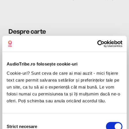
Despre
carte
Perfect for fans of The Thing About Jellyfish,
Echo, and Hour of the Bees, this charming time-
travel story from husband-and-wife team
Marisa de los Santos and David Teague follows
AudioTribe.ro folosește cookie-uri
one girl's race to change the past in order to
Cookie-uri? Sunt ceva de care ai mai auzit - mici fișiere
MAI MULT
save her father's future.
text care permit salvarea setărilor și preferințelor tale pe
În acest moment nu există recenzii
un site, ca tu să ai o experiență cât mai bună. Le vom
pentru această carte
Thirteen-year-old Margaret knows her father is
folosi numai cu permisiunea ta și îți mulțumim dacă ne-o
innocent, but that doesn't stop the cruel Judge
Marisa de los Santos
oferi. Poți schimba sau anula oricând acordul tău.
Biggs from sentencing him to death. Margaret is
determined to save her dad, even if it means
using her family's secret—and forbidden—ability
Marisa de los Santos is a New York Times
Selecția
to time travel.
Strict necesare
bestselling author and award-winning poet with a
consimțământului