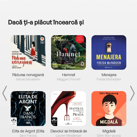
Dacă ți-a plăcut încearcă și
a...
Pădurea norvegiană
Hamnet
Menajera
I
Haruki Murakami
Maggie O'Farrell
Freida McFadden
Elita de Argint (Elita
Diavolul se îmbracă de
Migdală
de...
la...
Dani Francis
Lauren Weisberger
Sohn Won-pyung