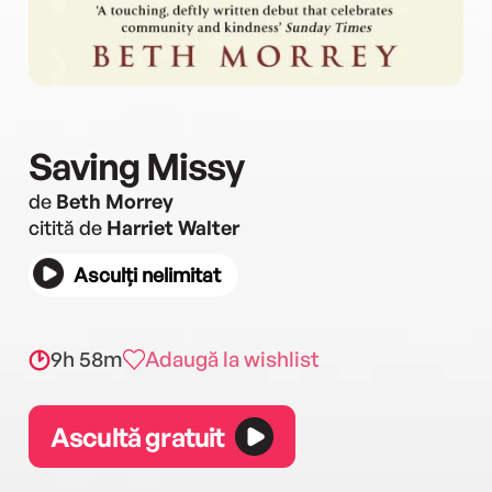
Saving Missy
de
Beth Morrey
citită de
Harriet Walter
Asculți nelimitat
9h 58m
Adaugă la wishlist
Ascultă gratuit