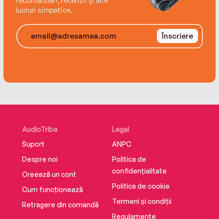
recomandări, recenzii și alte
lucruri simpatice.
Înscriere
AudioTribe
Legal
Suport
ANPC
Despre noi
Politica de
confidențialitate
Creează un cont
Politica de cookie
Cum funcționează
Termeni și condiții
Retragere din comandă
Regulamente