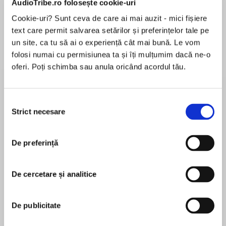
AudioTribe.ro folosește cookie-uri
Cookie-uri? Sunt ceva de care ai mai auzit - mici fișiere
text care permit salvarea setărilor și preferințelor tale pe
Despre
carte
un site, ca tu să ai o experiență cât mai bună. Le vom
folosi numai cu permisiunea ta și îți mulțumim dacă ne-o
‘A touching, deftly written debut that
oferi. Poți schimba sau anula oricând acordul tău.
celebrates
community and kindness’ Sunday Times
Selecția
Seventy-nine is too late for a second chance.
Strict necesare
consimțământului
MAI MULT
Isn’t it?
În acest moment nu există recenzii
De preferință
pentru această carte
Missy Carmichael is prickly, stubborn – and
terribly lonely. Until a chance encounter in the
park with two very different women opens the
De cercetare și analitice
door to something new. Something wonderful.
Beth Morrey
De publicitate
Missy was used to her small, solitary existence,
Previously Creative Director at RDF Television,
listening to her footsteps echoing around the
Beth Morrey now writes full time. Her debut novel,