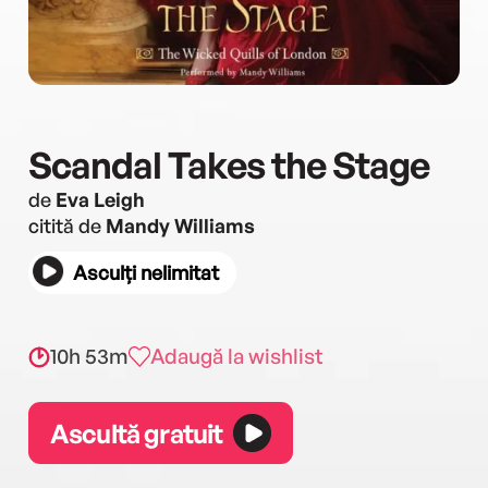
Scandal Takes the Stage
de
Eva Leigh
citită de
Mandy Williams
Asculți nelimitat
10h 53m
Adaugă la wishlist
Ascultă gratuit