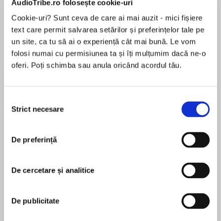
AudioTribe.ro folosește cookie-uri
Cookie-uri? Sunt ceva de care ai mai auzit - mici fișiere
text care permit salvarea setărilor și preferințelor tale pe
Despre
carte
un site, ca tu să ai o experiență cât mai bună. Le vom
folosi numai cu permisiunea ta și îți mulțumim dacă ne-o
Together they may create a scandal worthy of
oferi. Poți schimba sau anula oricând acordul tău.
the stage, but can their love last after the final
curtain falls…?
Selecția
Successful playwright Maggie Delamere has no
Strict necesare
consimțământului
MAI MULT
interest in the flirtations of noblemen like
În acest moment nu există recenzii
Cameron, Viscount Marwood. She once paid
De preferință
pentru această carte
dearly for a moment of weakness…and vows to
rebuff the wildly persistent—and irritatingly
handsome—scoundrel at every turn. But when
De cercetare și analitice
pressure to deliver a new play hampers her
Eva Leigh
creativity, an invitation to use his country estate
De publicitate
as a writer’s retreat is too tempting to resist....
Eva Leigh is a USA Today bestselling romance
author who has always loved historical romance.