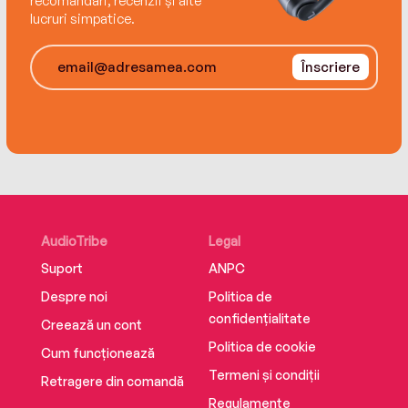
recomandări, recenzii și alte
lucruri simpatice.
Înscriere
AudioTribe
Legal
Suport
ANPC
Despre noi
Politica de
confidențialitate
Creează un cont
Politica de cookie
Cum funcționează
Termeni și condiții
Retragere din comandă
Regulamente