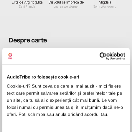
Elita de Argint (Elita
Diavolul se îmbracă de
Migdală
de...
la...
Dani Francis
Lauren Weisberger
Sohn Won-pyung
Despre
carte
De la autorul bestsellerului internațional "Un
bărbat pe nume Ove"
Situat în inima pădurii, Björnstad-ul pare un oraș
mort. Singura șansă ca economia să reînvie
AudioTribe.ro folosește cookie-uri
este ca echipa de juniori să câștige finala
MAI MULT
campionatului de hochei. Dar pentru unii dintre
Cookie-uri? Sunt ceva de care ai mai auzit - mici fișiere
Recenzii
tinerii hocheiști de șaptesprezece ani, educați
text care permit salvarea setărilor și preferințelor tale pe
în spiritual „doar victoria contează” presiunea
un site, ca tu să ai o experiență cât mai bună. Le vom
devine prea mare, iar importanța pe care o dau
folosi numai cu permisiunea ta și îți mulțumim dacă ne-o
PAC ! PAC! PAC ! PAC! O carte superbă . Am ras
victoriei transcende dimensiunea morală a vieții
oferi. Poți schimba sau anula oricând acordul tău.
am plâns , pielea de găină apărea și dispărea . O
lor în comunitate. Și atunci când interesele – fie
carte cum nu am mai auzit aici pe AudioTribe și
ele financiare, fie legate de glorie – devin mai