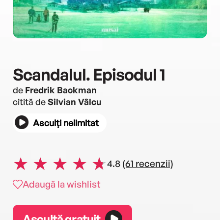
Scandalul. Episodul 1
de
Fredrik Backman
citită de
Silvian Vâlcu
Asculți nelimitat
4.8
(61 recenzii)
Adaugă la wishlist
Ascultă gratuit