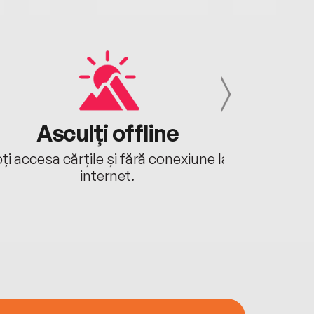
Asculți offline
Aj
ți accesa cărțile și fără conexiune la
Ascultă a
internet.