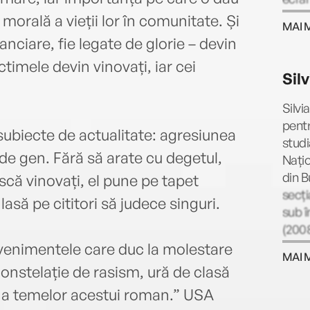
pentr
orală a vieții lor în comunitate. Și
MAI 
dese
anciare, fie legate de glorie – devin
Premi
imele devin vinovați, iar cei
Sil
Silvi
pentr
ubiecte de actualitate: agresiunea
studi
 de gen. Fără să arate cu degetul,
Națio
din B
ască vinovați, el pune pe tapet
secți
lasă pe cititori să judece singuri.
sub 
(2008
„Tudo
venimentele care duc la molestare
MAI 
sub n
constelație de rasism, ură de clasă
membr
ă a temelor acestui roman.” USA
Carie