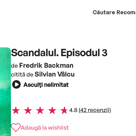
Căutare
Recom
Scandalul. Episodul 3
Fredrik Backman
de
Silvian Vâlcu
citită de
Asculți nelimitat
4.8
(42 recenzii)
Adaugă la wishlist