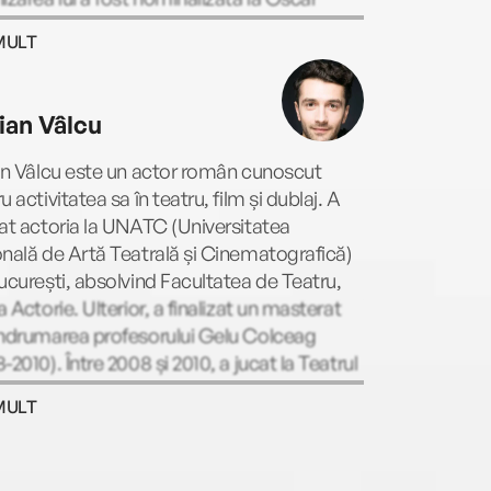
u Cel Mai Bun Film Străin (2016) și a fost
MULT
mnată Cea mai bună comedie a anului (la
ile Academiei Europene de Film - 2016).
vian Vâlcu
an Vâlcu este un actor român cunoscut
u activitatea sa în teatru, film și dublaj. A
at actoria la UNATC (Universitatea
nală de Artă Teatrală și Cinematografică)
ucurești, absolvind Facultatea de Teatru,
a Actorie. Ulterior, a finalizat un masterat
îndrumarea profesorului Gelu Colceag
-2010). Între 2008 și 2010, a jucat la Teatrul
r Vianu” din Giurgiu (cunoscut anterior
MULT
umele de Teatrul Valah). Din 2013, este
u al Teatrului Odeon din București.
ra sa include participarea la numeroase