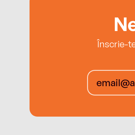
Ne
Înscrie-t