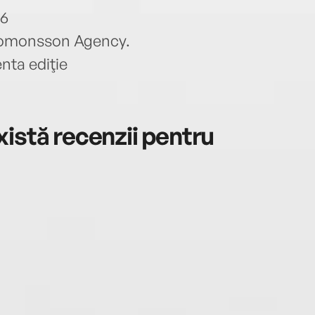
16
lomonsson Agency.
nta ediţie
istă recenzii pentru