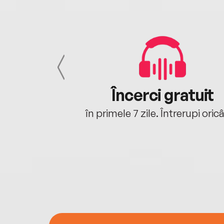
cu tine
Încerci gratuit
oriunde ești.
în primele 7 zile. Întrerupi oric