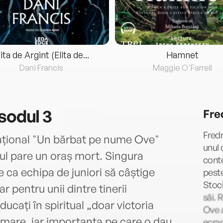
lita de Argint (Elita de...
Hamnet
Dani Francis
Maggie O'Farrell
sodul 3
Fre
Fredr
rnațional "Un bărbat pe nume Ove"
unul 
-ul pare un oraș mort. Singura
conte
 ca echipa de juniori să câștige
peste
Stock
 pentru unii dintre tinerii
săi.
ucați în spiritual „doar victoria
Ove a
mare, iar importanța pe care o dau
ecran