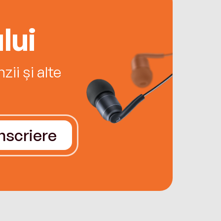
lui
ii și alte
Înscriere