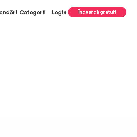
andări
Categorii
Login
Încearcă gratuit