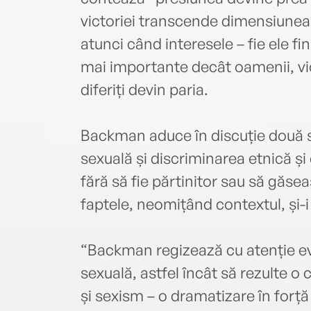
victoriei transcende dimensiunea m
atunci când interesele – fie ele fin
mai importante decât oamenii, vict
diferiți devin paria.
Backman aduce în discuție două s
sexuală și discriminarea etnică și
fără să fie părtinitor sau să găse
faptele, neomițând contextul, și-i 
“Backman regizează cu atenție e
sexuală, astfel încât să rezulte o 
și sexism – o dramatizare în forț