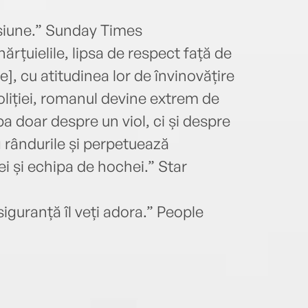
festi
inter
siune.” Sunday Times
publi
ărțuielile, lipsa de respect față de
remar
], cu atitudinea lor de învinovățire
obțin
mont
oliției, romanul devine extrem de
primi
ba doar despre un viol, ci și despre
în do
g rândurile și perpetuează
Majus
Paral
i și echipa de hochei.” Star
de as
Love 
iguranță îl veți adora.” People
Premi
(2015
pentr
Juriu
Emigr