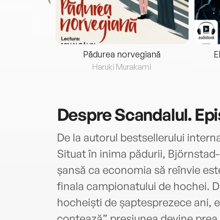
eria...
Pădurea norvegiană
E
ris
Haruki Murakami
Despre
Scandalul. Epi
De la autorul bestsellerului inte
Situat în inima pădurii, Björnstad
șansă ca economia să reînvie este
finala campionatului de hochei. Dar
hocheiști de șaptesprezece ani, ed
contează” presiunea devine prea 