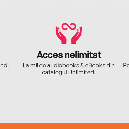
Acces nelimitat
ând.
La mii de audiobooks & eBooks din
Po
catalogul Unlimited.