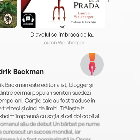
Diavolul se îmbracă de la...
Lauren Weisberger
Fre
drik Backman
ik Backman este editorialist, blogger și
dintre cei mai populari scriitori suedezi
mporani. Cărțile sale au fost traduse în
 treizeci și cinci de limbi. Trăiește la
holm împreună cu soția și cei doi copii ai
 Romanul său de debut Un bărbat pe nume
 cunoscut un succes mondial, iar
izarea lui a fost nominalizată la Oscar