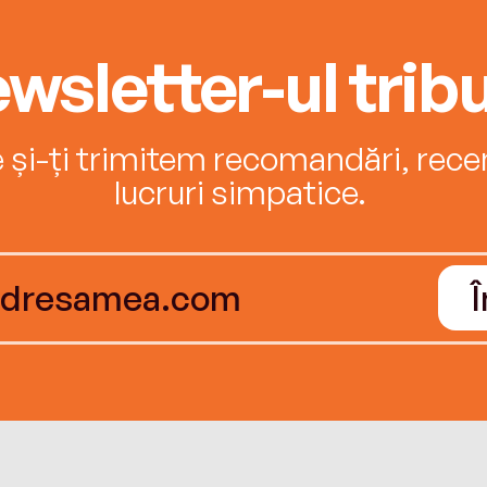
wsletter-ul tribu
e și-ți trimitem recomandări, recenz
lucruri simpatice.