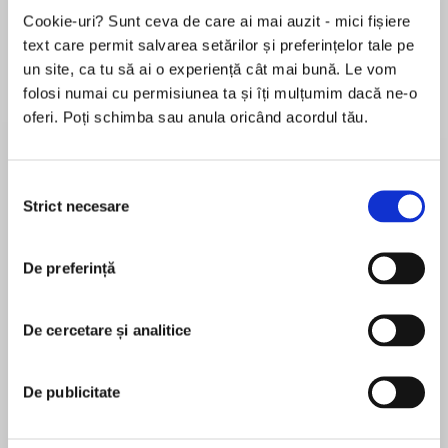
Elita de Argint (Elita
Diavolul se îmbracă de
Migdală
Cookie-uri? Sunt ceva de care ai mai auzit - mici fișiere
de...
la...
Dani Francis
Lauren Weisberger
Sohn Won-pyung
text care permit salvarea setărilor și preferințelor tale pe
un site, ca tu să ai o experiență cât mai bună. Le vom
folosi numai cu permisiunea ta și îți mulțumim dacă ne-o
oferi. Poți schimba sau anula oricând acordul tău.
Despre
carte
Narcis nu mai este tânărul vinovat de a se fi
Selecția
îndrăgostit de el însuși, ci devine model pentru
Strict necesare
consimțământului
ființa care învață să se întâlnească, să se
respecte și să aibă încredere în sine.
De preferință
Surprinzătoarea interpretare a mitului propusă
MAI MULT
de Fabrice Midal așază vechea poveste în
În acest moment nu există recenzii
perspectivă contemporană și ni se potrivește
De cercetare și analitice
pentru această carte
de minune. Pentru că deși o iluzie tenace și
general împărtășită pare să afirme contrariul,
De publicitate
numai fiind narcisiști, adică împăcați cu noi
înșine, putem să dezvoltăm legături autentice
Fabrice Midal
cu ceilalți.