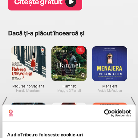
Citește gratuit
Dacă ți-a plăcut încearcă și
a...
Pădurea norvegiană
Hamnet
Menajera
I
Haruki Murakami
Maggie O'Farrell
Freida McFadden
AudioTribe.ro folosește cookie-uri