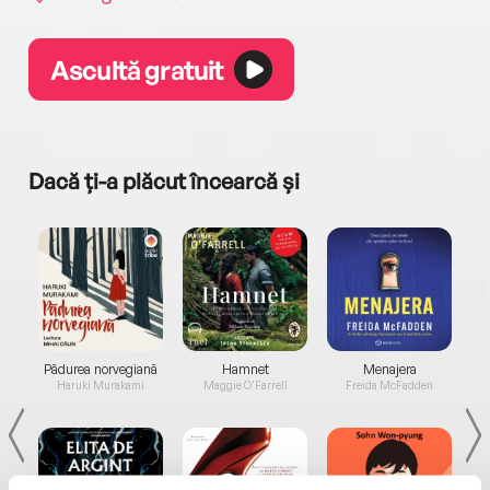
Ascultă gratuit
Dacă ți-a plăcut încearcă și
a...
Pădurea norvegiană
Hamnet
Menajera
I
Haruki Murakami
Maggie O'Farrell
Freida McFadden