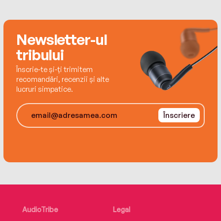
bestseller chiar și după 80 de ani de la publicare –
după cum a consemnat publicațiaBusiness Week.
W.
Newsletter-ul
tribului
Înscrie-te și-ți trimitem
recomandări, recenzii și alte
lucruri simpatice.
Înscriere
AudioTribe
Legal