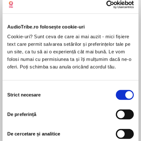
Elita de Argint (Elita
Diavolul se îmbracă de
Migdală
AudioTribe.ro folosește cookie-uri
de...
la...
Dani Francis
Lauren Weisberger
Sohn Won-pyung
Cookie-uri? Sunt ceva de care ai mai auzit - mici fișiere
text care permit salvarea setărilor și preferințelor tale pe
un site, ca tu să ai o experiență cât mai bună. Le vom
folosi numai cu permisiunea ta și îți mulțumim dacă ne-o
Despre
carte
oferi. Poți schimba sau anula oricând acordul tău.
Principiile succesului au cunoscut lumina
tiparului înainte de bestsellerul De la idee la
Selecția
bani. Așadar, aceasta este prima carte,
Strict necesare
consimțământului
revizuită pentru vremurile actuale, în care
părintele literaturii motivaționale și-a cristalizat
MAI MULT
ideile. Poate mai mult decât în volumele care i-
De preferință
În acest moment nu există recenzii
au urmat, aici sunt descrise mecanismele
pentru această carte
fundamentale ale gândirii lui Napoleon Hill, o
De cercetare și analitice
împletire, printre altele, de știință, psihologie,