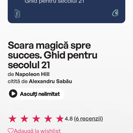
Scara magică spre
succes. Ghid pentru
secolul 21
de
Napoleon Hill
citită de
Alexandru Sabău
Asculți nelimitat
4.8
(6 recenzii)
Adaugă la wishlist