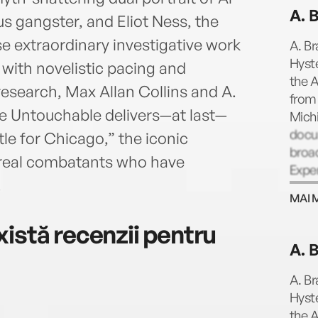
more 
A. 
Eliot
 gangster, and Eliot Ness, the
Award
e extraordinary investigative work
A. Br
Hyste
 with novelistic pacing and
the A
esearch, Max Allan Collins and A.
from 
e Untouchable delivers—at last—
Mich
docu
tle for Chicago,” the iconic
broa
 real combatants who have
Exper
.
in Am
MAI 
istă recenzii pentru
A. 
A. Br
Hyste
the A