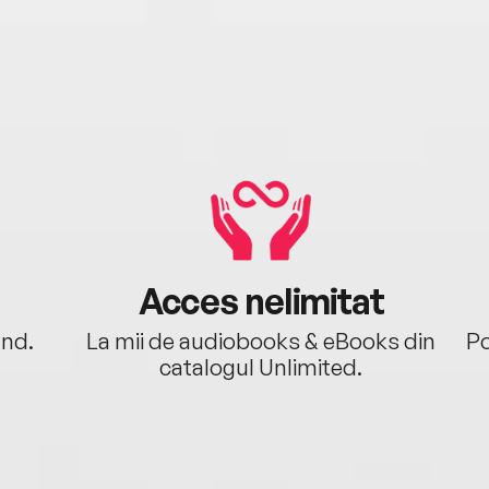
Acces nelimitat
ând.
La mii de audiobooks & eBooks din
Po
catalogul Unlimited.