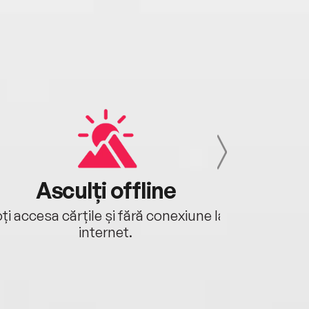
Asculți offline
Aj
ți accesa cărțile și fără conexiune la
Ascultă a
internet.