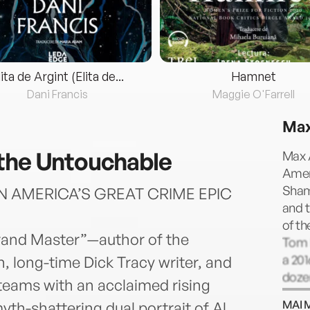
lita de Argint (Elita de...
Hamnet
Dani Francis
Maggie O'Farrell
Max
the Untouchable
Max A
Ameri
Shamu
 AMERICA’S GREAT CRIME EPIC
and t
of t
rand Master”—author of the
Tom H
a 20
n, long-time Dick Tracy writer, and
doze
eams with an acclaimed rising
and w
MAI 
myth-shattering dual portrait of Al