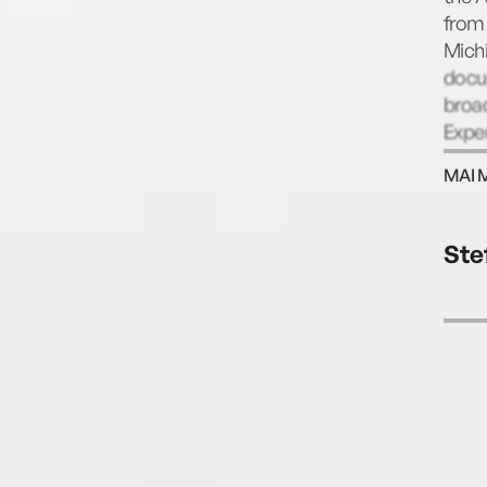
from 
Mich
docu
broa
Exper
in Am
MAI 
Ste