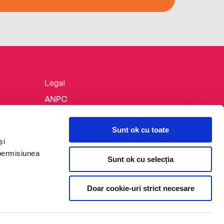
Legal
ANPC
Politica de confidențialitate
Sunt ok cu toate
Politica de cookie
și
Termeni și condiții
 permisiunea
Sunt ok cu selecția
Regulamente
Doar cookie-uri strict necesare