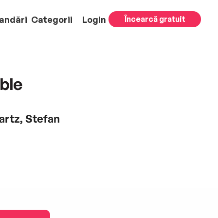
andări
Categorii
Login
Încearcă gratuit
ble
artz, Stefan