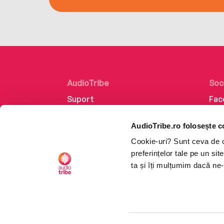
AudioTribe
Soc
Suport
Fac
Despre noi
Lin
AudioTribe.ro folosește c
Creează un cont
Ins
Cookie-uri? Sunt ceva de ca
Cum funcționează
Tik
preferințelor tale pe un si
Retragere din comandă
ta și îți mulțumim dacă ne-