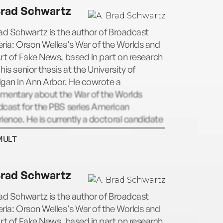
than fifteen years. His one-man show,
Brad Schwartz
 Ness: An Untouchable Life, was an Edgar
 finalist. He lives in Iowa.
ad Schwartz is the author of Broadcast
ria: Orson Welles's War of the Worlds and
rt of Fake News, based in part on research
his senior thesis at the University of
igan in Ann Arbor. He cowrote a
mentary about the War of the Worlds
dcast for the PBS series American
ience. He is currently a doctoral candidate
erican history at Princeton University.
MULT
Brad Schwartz
ad Schwartz is the author of Broadcast
ria: Orson Welles's War of the Worlds and
rt of Fake News, based in part on research