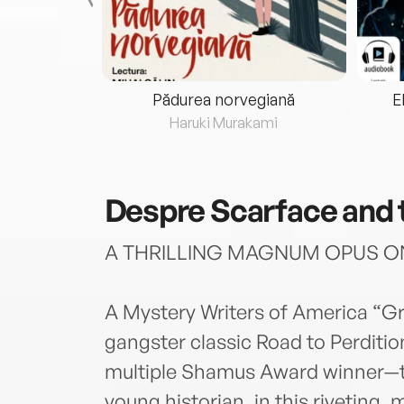
eria...
Pădurea norvegiană
E
ris
Haruki Murakami
Despre
Scarface and 
A THRILLING MAGNUM OPUS ON
A Mystery Writers of America “G
gangster classic Road to Perditio
multiple Shamus Award winner—t
young historian, in this riveting, 