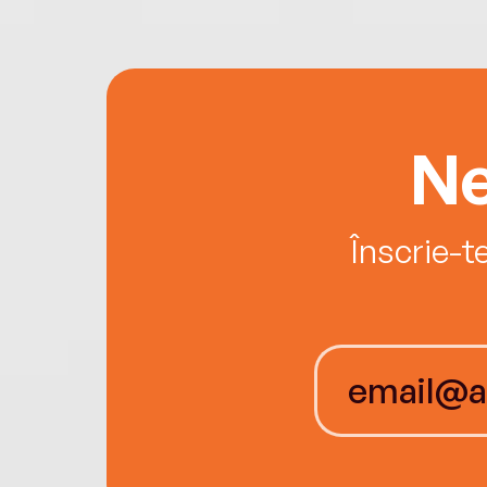
Ne
Înscrie-t