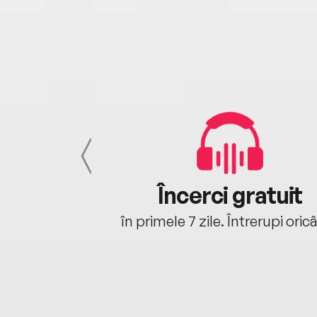
cu tine
Încerci gratuit
oriunde ești.
în primele 7 zile. Întrerupi oric