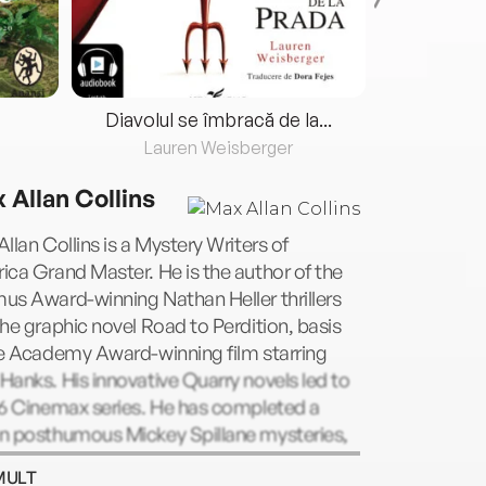
Diavolul se îmbracă de la...
Lauren Weisberger
Fre
 Allan Collins
llan Collins is a Mystery Writers of
ca Grand Master. He is the author of the
s Award-winning Nathan Heller thrillers
he graphic novel Road to Perdition, basis
he Academy Award-winning film starring
anks. His innovative Quarry novels led to
16 Cinemax series. He has completed a
n posthumous Mickey Spillane mysteries,
rote the syndicated Dick Tracy series for
MULT