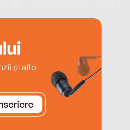
lui
ii și alte
Înscriere