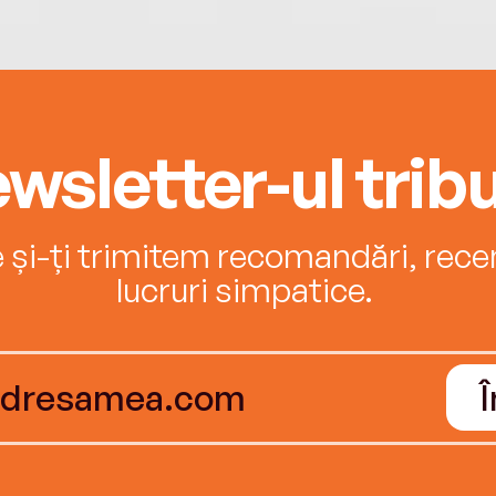
wsletter-ul tribu
e și-ți trimitem recomandări, recenz
lucruri simpatice.