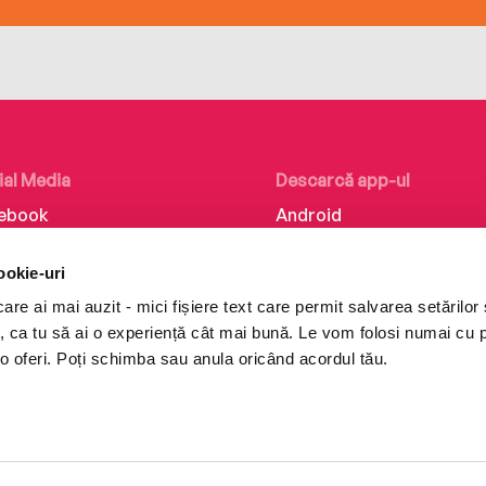
ial Media
Descarcă app-ul
ebook
Android
kedIn
iOS
ookie-uri
tagram
Huawei
re ai mai auzit - mici fișiere text care permit salvarea setărilor 
Tok
te, ca tu să ai o experiență cât mai bună. Le vom folosi numai cu
o oferi. Poți schimba sau anula oricând acordul tău.