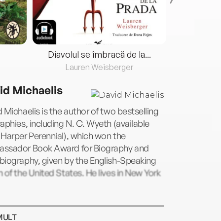
Diavolul se îmbracă de la...
Lauren Weisberger
Fre
id Michaelis
 Michaelis is the author of two bestselling
aphies, including N. C. Wyeth (available
Harper Perennial), which won the
ssador Book Award for Biography and
biography, given by the English-Speaking
 of the United States. He lives in New York
MULT