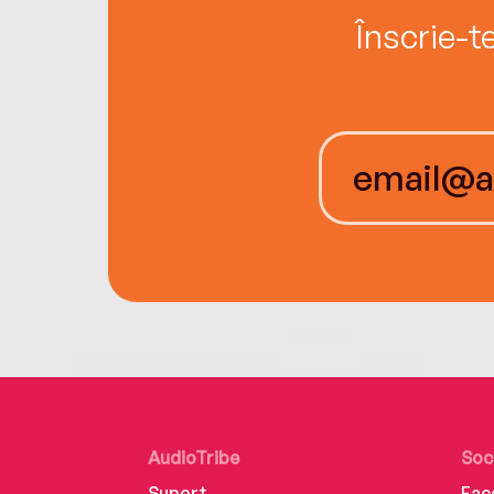
Înscrie-t
AudioTribe
Soc
Suport
Fac