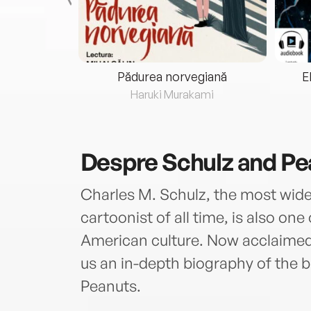
eria...
Pădurea norvegiană
E
ris
Haruki Murakami
Despre
Schulz and Pe
Charles M. Schulz, the most wide
cartoonist of all time, is also one
American culture. Now acclaimed
us an in-depth biography of the b
Peanuts.