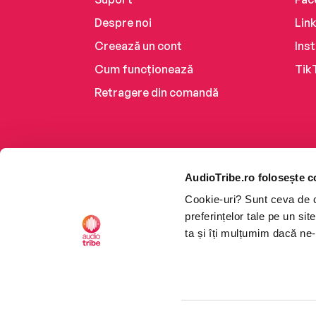
Despre noi
Lin
Creează un cont
Ins
Cum funcționează
Tik
Retragere din comandă
AudioTribe.ro folosește c
Cookie-uri? Sunt ceva de ca
preferințelor tale pe un si
ta și îți mulțumim dacă ne-
Platforma de audiobooks ș