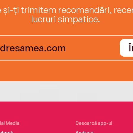
e și-ți trimitem recomandări, recenz
lucruri simpatice.
ial Media
Descarcă app-ul
ebook
Android