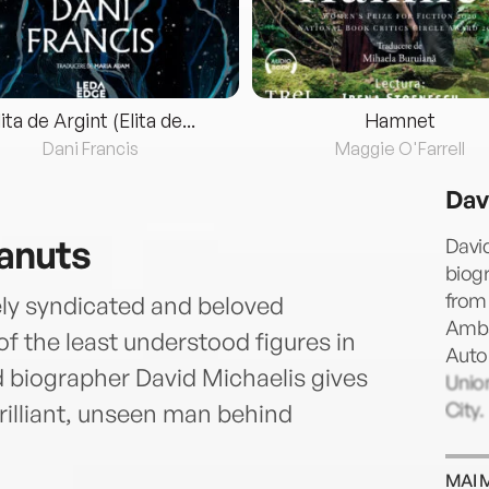
lita de Argint (Elita de...
Hamnet
Dani Francis
Maggie O'Farrell
Dav
anuts
David
biogr
from 
ly syndicated and beloved
Amba
 of the least understood figures in
Auto
 biographer David Michaelis gives
Union
City.
rilliant, unseen man behind
MAI 