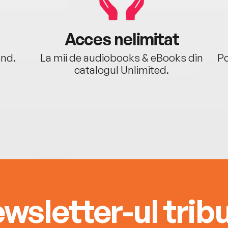
Acces nelimitat
ând.
La mii de audiobooks & eBooks din
Po
catalogul Unlimited.
wsletter-ul tribu