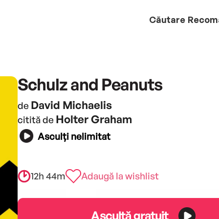
Căutare
Recom
Schulz and Peanuts
David Michaelis
de
Holter Graham
citită de
Asculți nelimitat
12h 44m
Adaugă la wishlist
Ascultă gratuit