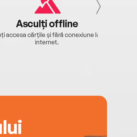
Asculți offline
Aj
ți accesa cărțile și fără conexiune la
Ascultă a
internet.
lui