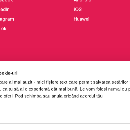
kedIn
iOS
tagram
Huawei
Tok
ookie-uri
re ai mai auzit - mici fișiere text care permit salvarea setărilor 
te, ca tu să ai o experiență cât mai bună. Le vom folosi numai cu
o oferi. Poți schimba sau anula oricând acordul tău.
i books a Cărturești.