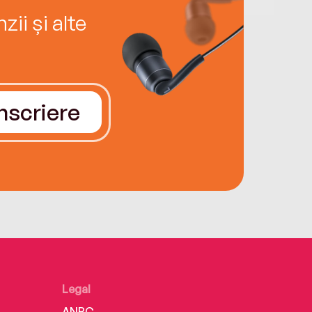
ii și alte
Înscriere
Legal
ANPC