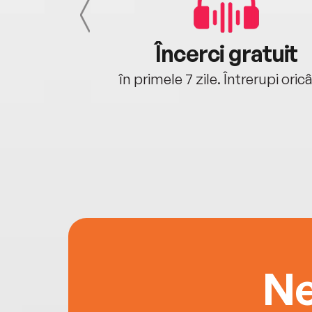
cu tine
Încerci gratuit
oriunde ești.
în primele 7 zile. Întrerupi oric
Ne