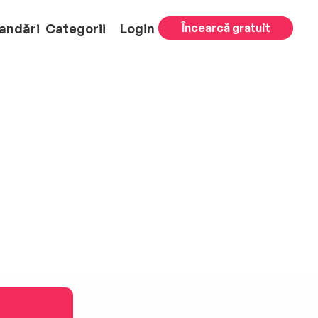
andări
Categorii
Login
Încearcă gratuit