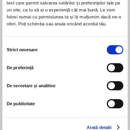
text care permit salvarea setărilor și preferințelor tale pe
un site, ca tu să ai o experiență cât mai bună. Le vom
folosi numai cu permisiunea ta și îți mulțumim dacă ne-o
oferi. Poți schimba sau anula oricând acordul tău.
Despre
carte
A frank and beautiful story of damage, survival
and restoration from an exhilarating literary
Selecția
voice.
Strict necesare
consimțământului
As Charles Redfern lies motionless in hospital,
De preferință
MAI MULT
his wife Anne and daughter Charlotte are forced
În acest moment nu există recenzii
to confront their relationships with him – and
pentru această carte
with each other. Anne, once beautiful and
De cercetare și analitice
clever, has paled in the shadow of her
husband's dominance. Charlotte, meanwhile, is
De publicitate
battling with her own inner darkness and is
Elizabeth Day
desperate to prevent her relationship with her
not-yet-divorced lover from disintegrating.
Arată detalii