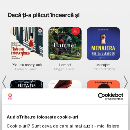
Dacă ți-a plăcut încearcă și
a...
Pădurea norvegiană
Hamnet
Menajera
I
Haruki Murakami
Maggie O'Farrell
Freida McFadden
AudioTribe.ro folosește cookie-uri
Elita de Argint (Elita
Diavolul se îmbracă de
Migdală
de...
la...
Dani Francis
Lauren Weisberger
Sohn Won-pyung
Cookie-uri? Sunt ceva de care ai mai auzit - mici fișiere