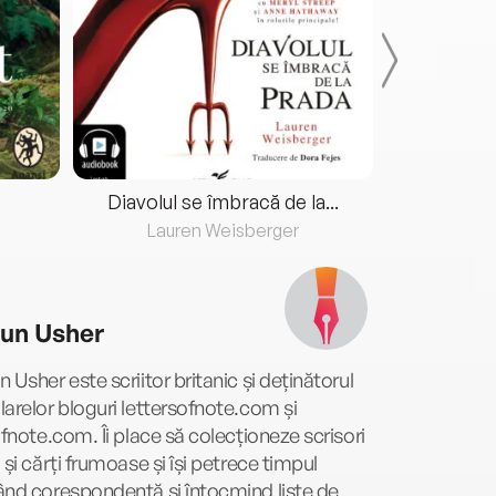
Diavolul se îmbracă de la...
Lauren Weisberger
Fre
un Usher
 Usher este scriitor britanic și deținătorul
arelor bloguri lettersofnote.com și
ofnote.com. Îi place să colecționeze scrisori
 și cărți frumoase și își petrece timpul
nd corespondență și întocmind liste de