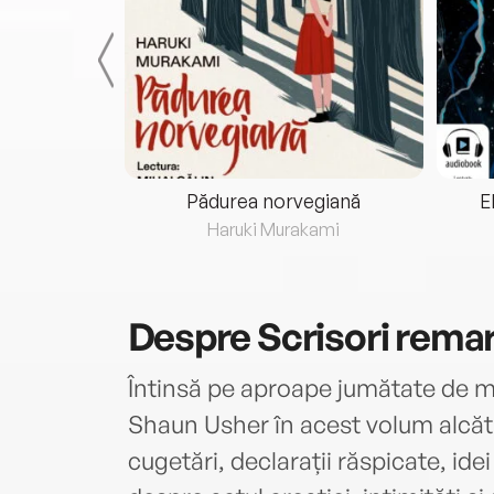
eria...
Pădurea norvegiană
E
ris
Haruki Murakami
Despre
Scrisori remar
Întinsă pe aproape jumătate de 
Shaun Usher în acest volum alcă
cugetări, declarații răspicate, idei