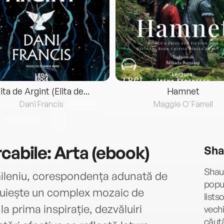
lita de Argint (Elita de...
Hamnet
Dani Francis
Maggie O'Farrell
cabile: Arta (ebook)
Sha
Shaun
mileniu, corespondența adunată de
popul
tuiește un complex mozaic de
lists
 la prima inspirație, dezvăluiri
vechi
căutâ