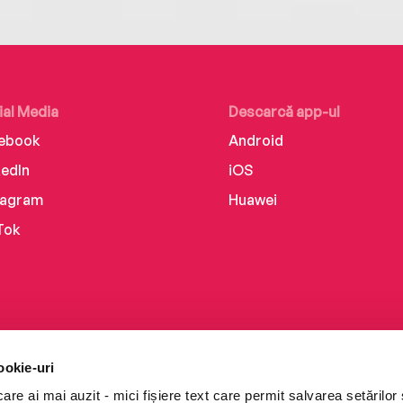
ial Media
Descarcă app-ul
ebook
Android
kedIn
iOS
tagram
Huawei
Tok
ookie-uri
re ai mai auzit - mici fișiere text care permit salvarea setărilor 