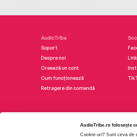
AudioTribe
Soc
Suport
Fac
Despre noi
Lin
Creează un cont
Ins
Cum funcționează
Tik
Retragere din comandă
AudioTribe.ro folosește c
Cookie-uri? Sunt ceva de ca