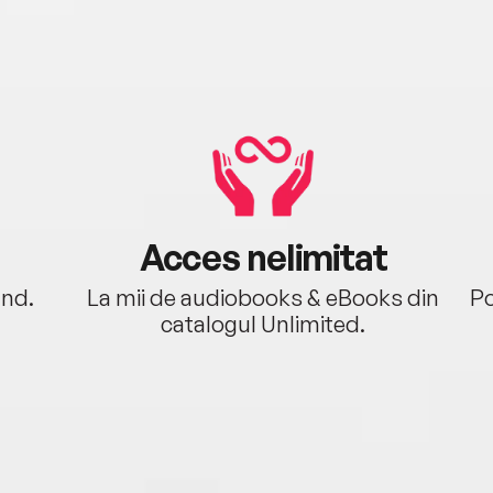
Acces nelimitat
ând.
La mii de audiobooks & eBooks din
Po
catalogul Unlimited.