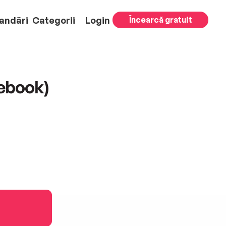
andări
Categorii
Login
Încearcă gratuit
(ebook)