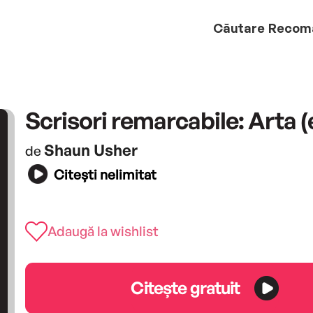
Căutare
Recom
Scrisori remarcabile: Arta 
Shaun Usher
de
Citești nelimitat
Adaugă la wishlist
Citește gratuit