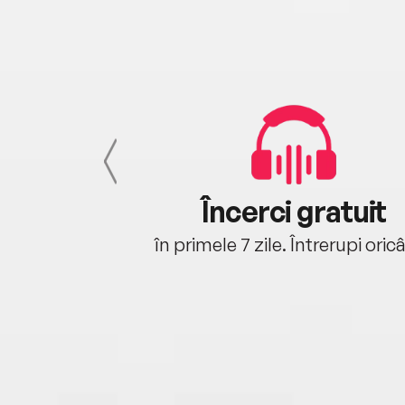
cu tine
Încerci gratuit
oriunde ești.
în primele 7 zile. Întrerupi oric