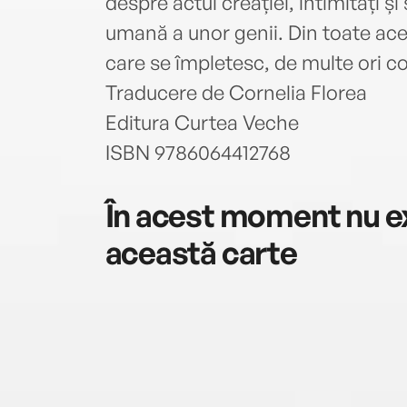
despre actul creației, intimități și
umană a unor genii. Din toate ace
care se împletesc, de multe ori co
Traducere de Cornelia Florea
Editura Curtea Veche
ISBN 9786064412768
În acest moment nu ex
această carte