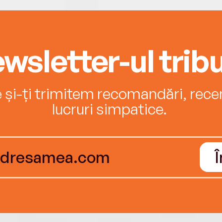
wsletter-ul tribu
e și-ți trimitem recomandări, recenz
lucruri simpatice.