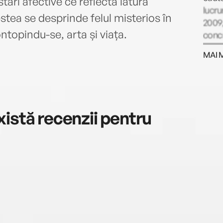
 stări afective ce reflectă latura
lucru
stea se desprinde felul misterios în
2009,
ntopindu-se, arta și viața.
concr
lette
MAI 
peste
publi
temat
Ushe
soția 
istă recenzii pentru