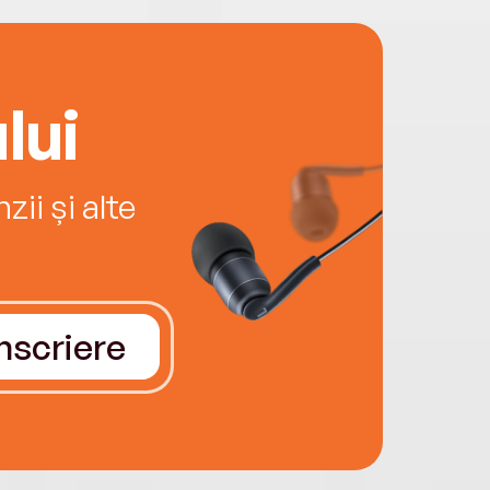
lui
ii și alte
Înscriere