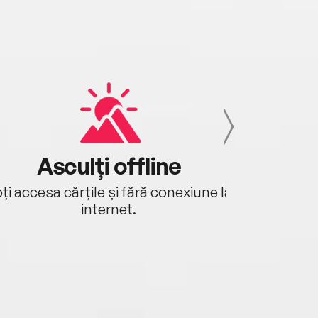
Asculți offline
Aj
ți accesa cărțile și fără conexiune la
Ascultă a
internet.