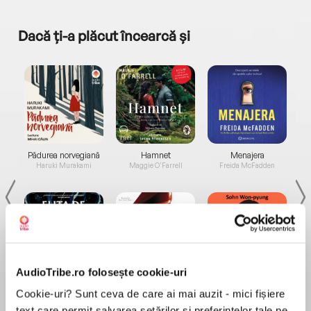
Dacă ți-a plăcut încearcă și
a...
Pădurea norvegiană
Hamnet
Menajera
I
Haruki Murakami
Maggie O'Farrell
Freida McFadden
AudioTribe.ro folosește cookie-uri
Elita de Argint (Elita
Diavolul se îmbracă de
Migdală
de...
la...
Cookie-uri? Sunt ceva de care ai mai auzit - mici fișiere
Dani Francis
Lauren Weisberger
Sohn Won-pyung
text care permit salvarea setărilor și preferințelor tale pe