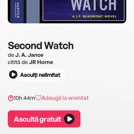
Second Watch
de
J. A. Jance
citită de
JR Horne
Asculți nelimitat
10h 44m
Adaugă la wishlist
Ascultă gratuit