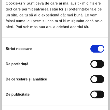
Cookie-uri? Sunt ceva de care ai mai auzit - mici fișiere
text care permit salvarea setărilor și preferințelor tale pe
un site, ca tu să ai o experiență cât mai bună. Le vom
Despre
carte
folosi numai cu permisiunea ta și îți mulțumim dacă ne-o
oferi. Poți schimba sau anula oricând acordul tău.
From New York Times bestselling author J. A.
Jance, a suspenseful mystery from the creator
of Arizona sheriff Joanna Brady and Seattle
Selecția
homicide detective J. P. Beaumont.
Strict necesare
consimțământului
MAI MULT
Getting old is hell. J. P. Beaumont is finally
De preferință
În acest moment nu există recenzii
taking some time off to have knee-replacement
pentru această carte
surgery. But instead of taking his mind off work,
the operation plunges him into one of the most
De cercetare și analitice
J. A. Jance
perplexing and mind-blowing mysteries he's
ever faced.
J. A. Janceis theNew York Timesbestselling
De publicitate
author of the J. P. Beaumont series, the Joanna
A series of dreams takes him back to his early
Brady series, the Ali Reynolds series, six thrillers
days on the force with the Seattle PD, and then