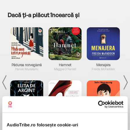
Dacă ți-a plăcut încearcă și
a...
Pădurea norvegiană
Hamnet
Menajera
I
Haruki Murakami
Maggie O'Farrell
Freida McFadden
Elita de Argint (Elita
Diavolul se îmbracă de
Migdală
de...
la...
Dani Francis
Lauren Weisberger
Sohn Won-pyung
AudioTribe.ro folosește cookie-uri