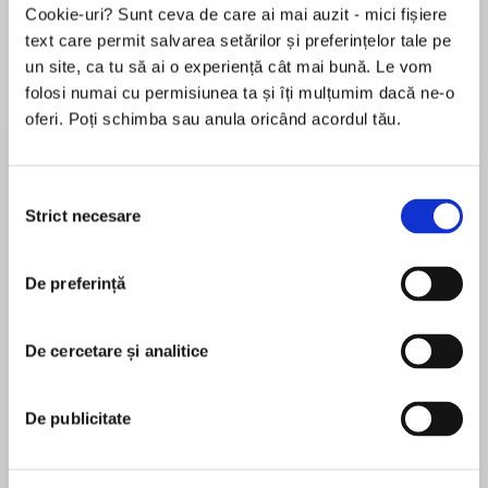
Cookie-uri? Sunt ceva de care ai mai auzit - mici fișiere
text care permit salvarea setărilor și preferințelor tale pe
un site, ca tu să ai o experiență cât mai bună. Le vom
Despre
carte
folosi numai cu permisiunea ta și îți mulțumim dacă ne-o
oferi. Poți schimba sau anula oricând acordul tău.
With Second Watch, New York Times
bestselling author J. A. Jance delivers another
thought-provoking novel of suspense starring
Selecția
Seattle investigator J. P. Beaumont.
Strict necesare
consimțământului
MAI MULT
Second Watch shows Beaumont taking some
De preferință
În acest moment nu există recenzii
time off to get knee replacement surgery, but
pentru această carte
instead of taking his mind off work, the
operation plunges him into one of the most
De cercetare și analitice
J. A. Jance
perplexing mysteries he's ever faced.
J. A. Janceis theNew York Timesbestselling
De publicitate
His past collides with his present in this
author of the J. P. Beaumont series, the Joanna
complex and thrilling story that explores loss
Brady series, the Ali Reynolds series, six thrillers
and heartbreak, duty and honor, and, most