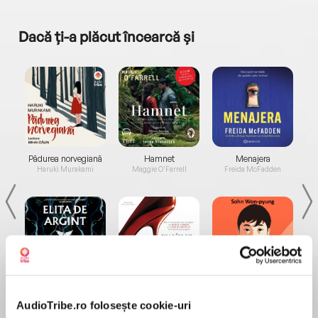
Dacă ți-a plăcut încearcă și
a...
Pădurea norvegiană
Hamnet
Menajera
I
Haruki Murakami
Maggie O'Farrell
Freida McFadden
Elita de Argint (Elita
Diavolul se îmbracă de
Migdală
de...
la...
Dani Francis
Lauren Weisberger
Sohn Won-pyung
AudioTribe.ro folosește cookie-uri