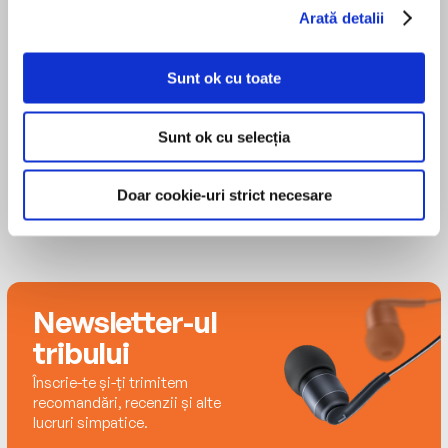
about the Walker Family, and one volume of
importantly, the staggering cost of war and the
Arată detalii
poetry. Born in South Dakota and brought up in
debts we owe those who served in the Vietnam
MAI MULT
Bisbee, Arizona, she lives with her husband in
War, and those in uniform today.
J.R. Horne
Seattle, Washington.
Sunt ok cu toate
Sunt ok cu selecția
Doar cookie-uri strict necesare
Newsletter-ul
tribului
Înscrie-te și-ți trimitem
recomandări, recenzii și alte
lucruri simpatice.