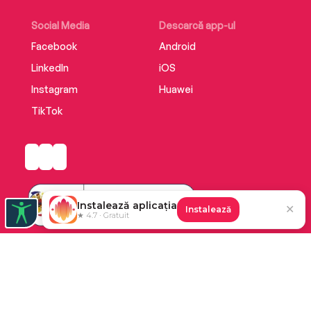
Social Media
Descarcă app-ul
Facebook
Android
LinkedIn
iOS
Instagram
Huawei
TikTok
Instalează aplicația
✕
Instalează
★ 4.7 · Gratuit