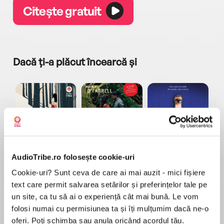
Citește gratuit
Dacă ți-a plăcut încearcă și
a...
Pădurea norvegiană
Hamnet
Menajera
I
Haruki Murakami
Maggie O'Farrell
Freida McFadden
AudioTribe.ro folosește cookie-uri
Cookie-uri? Sunt ceva de care ai mai auzit - mici fișiere
text care permit salvarea setărilor și preferințelor tale pe
un site, ca tu să ai o experiență cât mai bună. Le vom
folosi numai cu permisiunea ta și îți mulțumim dacă ne-o
oferi. Poți schimba sau anula oricând acordul tău.