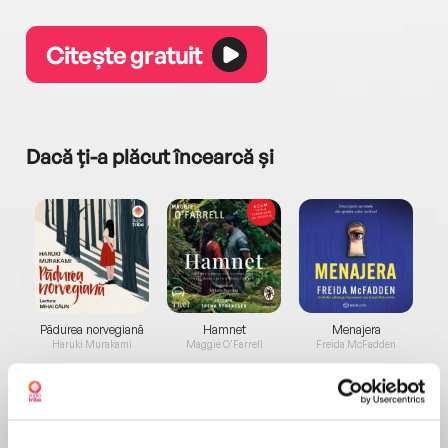
Citește gratuit
Dacă ți-a plăcut încearcă și
a...
Pădurea norvegiană
Hamnet
Menajera
I
Haruki Murakami
Maggie O'Farrell
Freida McFadden