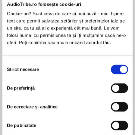
AudioTribe.ro folosește cookie-uri
Cookie-uri? Sunt ceva de care ai mai auzit - mici fișiere
Elita de Argint (Elita
Diavolul se îmbracă de
Migdală
text care permit salvarea setărilor și preferințelor tale pe
de...
la...
Dani Francis
Lauren Weisberger
Sohn Won-pyung
un site, ca tu să ai o experiență cât mai bună. Le vom
folosi numai cu permisiunea ta și îți mulțumim dacă ne-o
oferi. Poți schimba sau anula oricând acordul tău.
Despre
carte
Selecția
Să ai relații care-ți aduc satisfacții, să devii un
Strict necesare
consimțământului
om de valoare, care se bucură pe deplin de
aprecierea și respectul apropiaților, iată tot ce
De preferință
poți visa să obții. Dar nu e suficientă doar
dorința.Pentru fiecare lucru există un principiu și
MAI MULT
pentru fiecare principiu, o tehnică de pus în
De cercetare și analitice
În acest moment nu există recenzii
aplicare. Sfaturile și sugestiile lui Dale Carnegie
pentru această carte
în acest sens s-au dovedit eficiente decenii la
De publicitate
rând pentru milioane de oameni. Înțelepciunea
lui practică rămâne și în zilele noastre la fel de