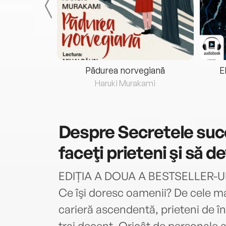
eria...
Pădurea norvegiană
E
ris
Haruki Murakami
Despre
Secretele suc
faceţi prieteni şi să de
EDIȚIA A DOUA A BESTSELLER-
Ce îşi doresc oamenii? De cele ma
carieră ascendentă, prieteni de în
trai decent. Oricât de personale a