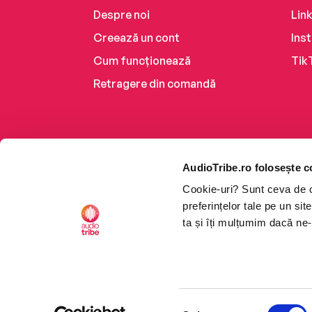
Despre noi
Lin
Creează un cont
Ins
Cum funcționează
Tik
Retragere din comandă
AudioTribe.ro folosește c
Cookie-uri? Sunt ceva de ca
preferințelor tale pe un si
ta și îți mulțumim dacă ne-
Platforma de audiobooks ș
Selecția
CTRL+F2
CTRL+F2