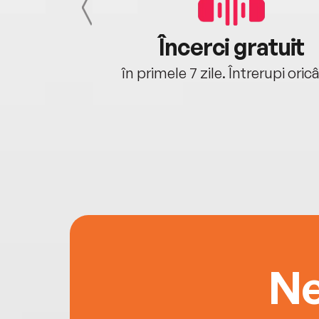
cu tine
Încerci gratuit
oriunde ești.
în primele 7 zile. Întrerupi oric
Ne