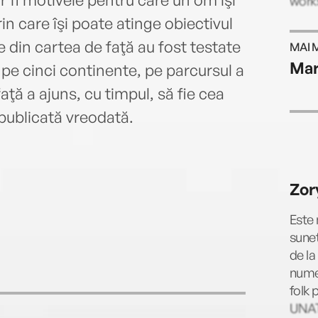
works
 care îşi poate atinge obiectivul
e din cartea de faţă au fost testate
MAI 
Mar
e pe cinci continente, pe parcursul a
faţă a ajuns, cu timpul, să fie cea
publicată vreodată.
Zor
Este 
sune
de la
numer
folk 
UNATC