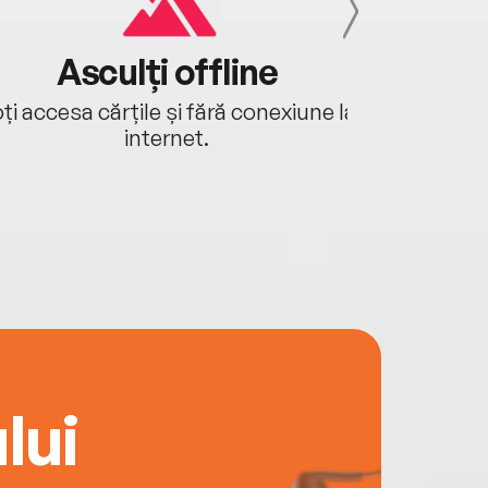
Asculți offline
Aj
ți accesa cărțile și fără conexiune la
Ascultă a
internet.
lui