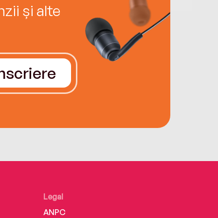
ii și alte
Înscriere
Legal
ANPC