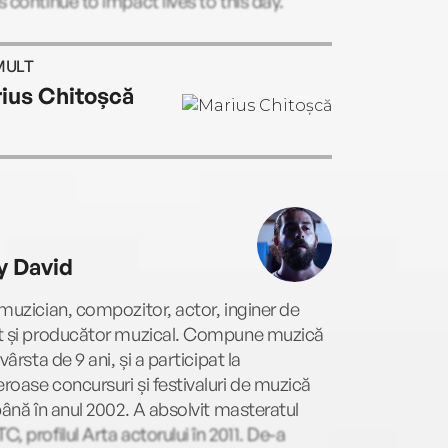
 continue to impact lives to this day.
MULT
ius Chitoșcă
y David
muzician, compozitor, actor, inginer de
t și producător muzical. Compune muzică
 vârsta de 9 ani, și a participat la
oase concursuri și festivaluri de muzică
până în anul 2002. A absolvit masteratul
, profilul Arta actorului în 2011. De-a