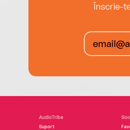
Înscrie-t
AudioTribe
Soc
Suport
Fac