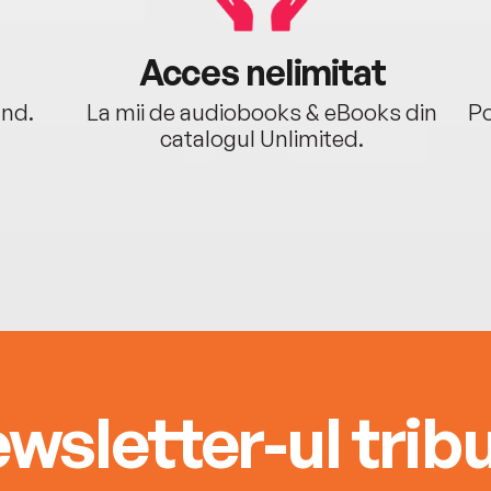
Acces nelimitat
ând.
La mii de audiobooks & eBooks din
Po
catalogul Unlimited.
wsletter-ul tribu