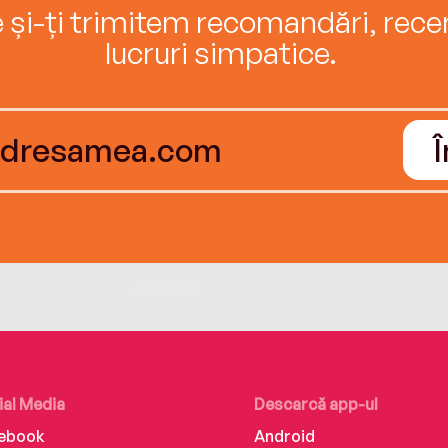
e și-ți trimitem recomandări, recenz
lucruri simpatice.
ial Media
Descarcă app-ul
ebook
Android