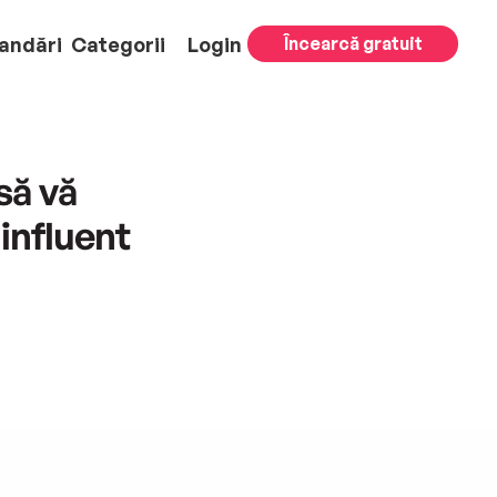
andări
Categorii
Login
Încearcă gratuit
să vă
 influent