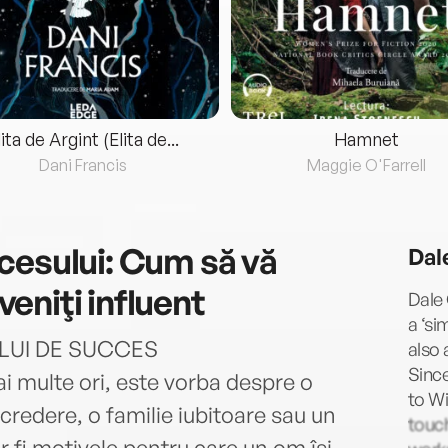
lita de Argint (Elita de...
Hamnet
Dani Francis
Maggie O'Farrell
cesului: Cum să vă
Dal
veniţi influent
Dale 
a ‘si
ULUI DE SUCCES
also 
Since
i multe ori, este vorba despre o
to Wi
credere, o familie iubitoare sau un
touch
r fi motivele pentru care un om îşi