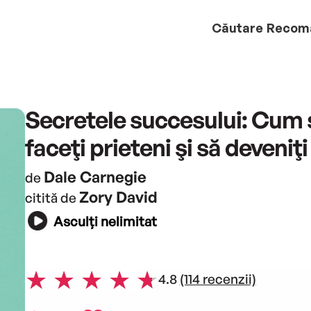
Căutare
Recom
Secretele succesului: Cum 
faceţi prieteni şi să deveniţi
Dale Carnegie
de
Zory David
citită de
Asculți nelimitat
4.8
(114 recenzii)