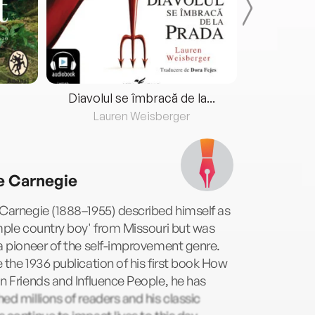
Diavolul se îmbracă de la...
Lauren Weisberger
Fre
e Carnegie
Carnegie (1888–1955) described himself as
mple country boy' from Missouri but was
a pioneer of the self-improvement genre.
 the 1936 publication of his first book How
n Friends and Influence People, he has
ed millions of readers and his classic