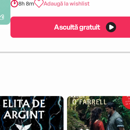
8h 8m
Adaugă la wishlist
Ascultă gratuit