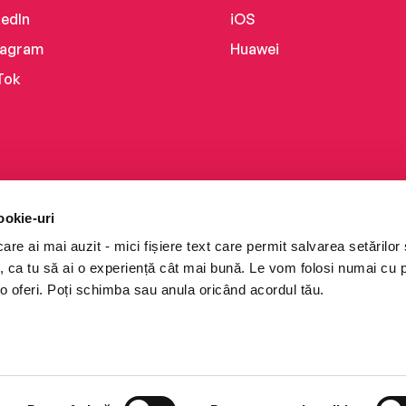
kedIn
iOS
tagram
Huawei
Tok
ookie-uri
re ai mai auzit - mici fișiere text care permit salvarea setărilor 
te, ca tu să ai o experiență cât mai bună. Le vom folosi numai cu
o oferi. Poți schimba sau anula oricând acordul tău.
i books a Cărturești.