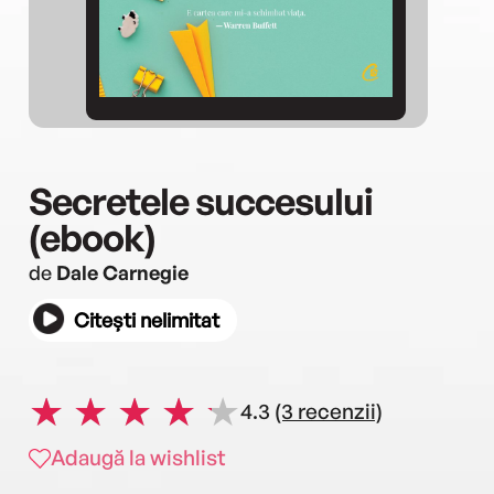
Secretele succesului
(ebook)
de
Dale Carnegie
Citești nelimitat
4.3
(3 recenzii)
Adaugă la wishlist