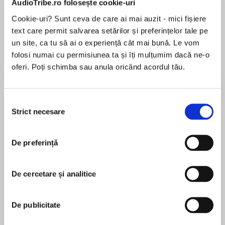
AudioTribe.ro folosește cookie-uri
Cookie-uri? Sunt ceva de care ai mai auzit - mici fișiere
Elita de Argint (Elita
Diavolul se îmbracă de
Migdală
text care permit salvarea setărilor și preferințelor tale pe
de...
la...
Dani Francis
Lauren Weisberger
Sohn Won-pyung
un site, ca tu să ai o experiență cât mai bună. Le vom
folosi numai cu permisiunea ta și îți mulțumim dacă ne-o
oferi. Poți schimba sau anula oricând acordul tău.
Despre
carte
Selecția
Secretele succesului este una dintre cele mai
Strict necesare
consimțământului
cunoscute și mai citite cărți din toate timpurile,
care a ajutat numeroși oameni să dobândească
succesul ce le scăpa până atunci printre
De preferință
degete.
MAI MULT
Ce îşi doresc oamenii? De cele mai multe ori,
De cercetare și analitice
În acest moment nu există recenzii
este vorba despre o carieră ascendentă,
pentru această carte
prieteni de încredere, o familie iubitoare sau un
trai decent. Oricât de personale ar fi motivele
De publicitate
pentru care un om îşi doreşte ceva anume,