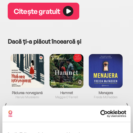
Citește gratuit
Dacă ți-a plăcut încearcă și
a...
Pădurea norvegiană
Hamnet
Menajera
I
Haruki Murakami
Maggie O'Farrell
Freida McFadden