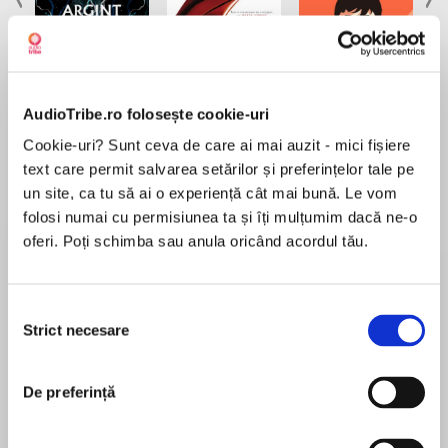
Elita de Argint (Elita
Diavolul se îmbracă de
Migdală
AudioTribe.ro folosește cookie-uri
de...
la...
Dani Francis
Lauren Weisberger
Sohn Won-pyung
Cookie-uri? Sunt ceva de care ai mai auzit - mici fișiere
text care permit salvarea setărilor și preferințelor tale pe
un site, ca tu să ai o experiență cât mai bună. Le vom
folosi numai cu permisiunea ta și îți mulțumim dacă ne-o
Despre
carte
oferi. Poți schimba sau anula oricând acordul tău.
În lumea contemporană, caracterizată de
apariția rețelelor de socializare, dominația e-
Selecția
mailului și înlocuirea interacțiunilor directe de
Strict necesare
consimțământului
către cele virtuale, lecțiile lui Dale Carnegie nu
sunt doar actuale, ci și extrem de importante.
MAI MULT
Deși nu ar fi putut niciodată prezice traiectoria
De preferință
În acest moment nu există recenzii
pe care o va urma tehnologia, Carnegie se
pentru această carte
dovedește a fi un profesor înțelept, al cărui