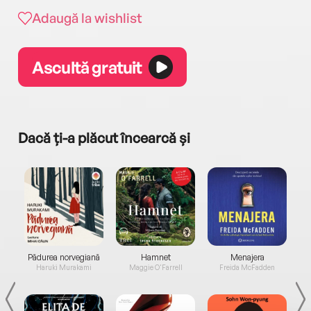
Adaugă la wishlist
Ascultă gratuit
Dacă ți-a plăcut încearcă și
a...
Pădurea norvegiană
Hamnet
Menajera
I
Haruki Murakami
Maggie O'Farrell
Freida McFadden