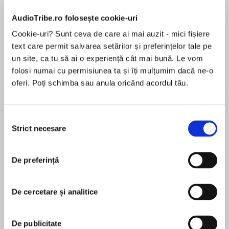
AudioTribe.ro folosește cookie-uri
Cookie-uri? Sunt ceva de care ai mai auzit - mici fișiere
Elita de Argint (Elita
Diavolul se îmbracă de
Migdală
de...
la...
text care permit salvarea setărilor și preferințelor tale pe
Dani Francis
Lauren Weisberger
Sohn Won-pyung
un site, ca tu să ai o experiență cât mai bună. Le vom
folosi numai cu permisiunea ta și îți mulțumim dacă ne-o
oferi. Poți schimba sau anula oricând acordul tău.
Despre
carte
Selecția
Holly vine într-o zi cu o idee genială: să
Strict necesare
consimțământului
construiască un robot identic cu Moș Crăciun,
pentru a-și ajuta tatăl să facă față pregătirilor
febrile pentru cea mai importantă sărbătoare
De preferință
din an. Dar lucrurile se complică atunci când
MAI MULT
Max și Ola, vestiții răufăcători, îl răpesc pe Moș
De cercetare și analitice
În acest moment nu există recenzii
și cer ca răscumpărare toaaate cadourile
pentru această carte
copiilor. Va reuși Holly să-și salveze tatăl și,
odată cu el, Crăciunul?
De publicitate