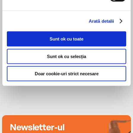
Traducere de Andreea Florescu
Ben Miller
Editura Curtea Veche
Arată detalii
Text copyright © Passion Projects Limited 2022
Cover illustration copyright © 2022 Daniela
Jaglenka Terrazzini
Sunt ok cu toate
Interior illustrations by Christopher Naylor 2022
ISBN 978-606-44-2083-1
Paula Trifu
Sunt ok cu selecția
Doar cookie-uri strict necesare
Newsletter-ul