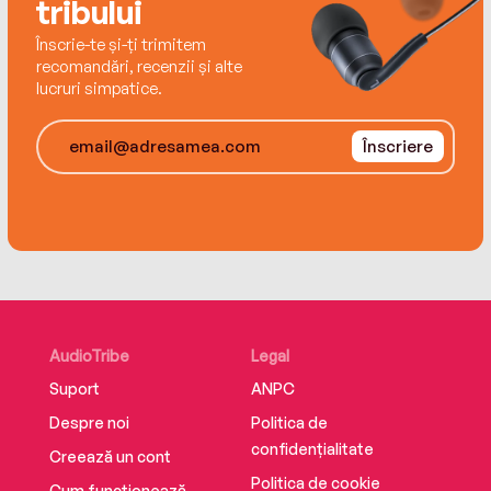
tribului
Înscrie-te și-ți trimitem
recomandări, recenzii și alte
lucruri simpatice.
Înscriere
AudioTribe
Legal
Suport
ANPC
Despre noi
Politica de
confidențialitate
Creează un cont
Politica de cookie
Cum funcționează