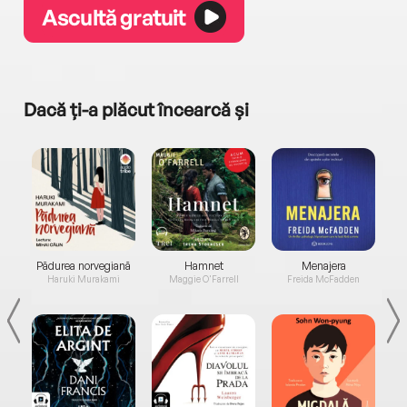
Ascultă gratuit
Dacă ți-a plăcut încearcă și
a...
Pădurea norvegiană
Hamnet
Menajera
I
Haruki Murakami
Maggie O'Farrell
Freida McFadden