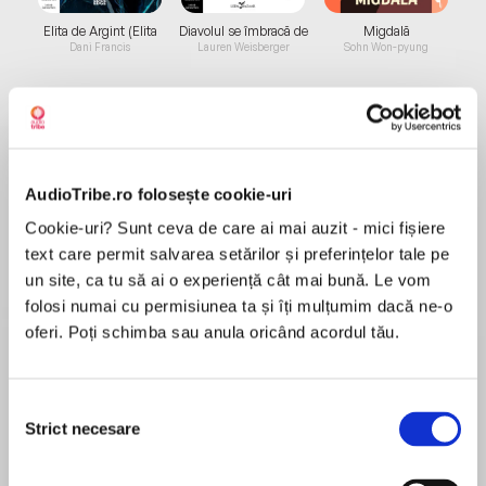
Elita de Argint (Elita
Diavolul se îmbracă de
Migdală
de...
la...
Dani Francis
Lauren Weisberger
Sohn Won-pyung
Despre
carte
AudioTribe.ro folosește cookie-uri
"Bestseller The New York Time
Cookie-uri? Sunt ceva de care ai mai auzit - mici fișiere
La douăzeci și ceva de ani, Belle da Costa
text care permit salvarea setărilor și preferințelor tale pe
Greene este angajată de magnatul J.P. Morgan
un site, ca tu să ai o experiență cât mai bună. Le vom
să se ocupe de colecția lui de manuscrise, cărți
folosi numai cu permisiunea ta și îți mulțumim dacă ne-o
și opere de artă rare, adăpostită în recent
oferi. Poți schimba sau anula oricând acordul tău.
MAI MULT
construita Bibliotecă Pierpont Morgan. Belle
În acest moment nu există recenzii
devine o figură omniprezentă în societatea
pentru această carte
newyorkeză și unul dintre cei mai puternici
Selecția
oameni din lumea artei și a cărților, cunoscută
Strict necesare
consimțământului
pentru gustul ei impecabil și priceperea cu care
negociază lucrări unice, contribuind la crearea
Marie Benedict