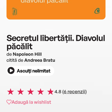
Secretul libertății. Diavolul
păcălit
de
Napoleon Hill
citită de
Andreea Bratu
Asculți nelimitat
4.8
(6 recenzii)
Adaugă la wishlist