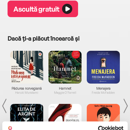
Ascultă gratuit
Dacă ți-a plăcut încearcă și
a...
Pădurea norvegiană
Hamnet
Menajera
I
Haruki Murakami
Maggie O'Farrell
Freida McFadden