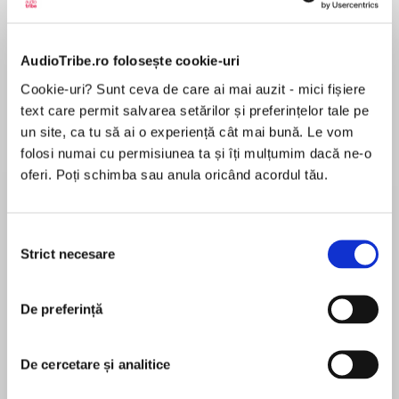
Elita de Argint (Elita
Diavolul se îmbracă de
Migdală
de...
la...
Dani Francis
Lauren Weisberger
Sohn Won-pyung
AudioTribe.ro folosește cookie-uri
Cookie-uri? Sunt ceva de care ai mai auzit - mici fișiere
text care permit salvarea setărilor și preferințelor tale pe
un site, ca tu să ai o experiență cât mai bună. Le vom
Despre
carte
folosi numai cu permisiunea ta și îți mulțumim dacă ne-o
oferi. Poți schimba sau anula oricând acordul tău.
Dacă luăm drept realitate ceea ce are un
anumit efect asupra noastră, atunci putem
spune că Diavolul este cât se poate de real.
Selecția
Potrivit lui Hill, el este responsabil pentru toate
Strict necesare
consimțământului
gândurile, sentimentele și atitudinile noastre
MAI MULT
dăunătoare. Odată conștientizat acest lucru, ne
În acest moment nu există recenzii
eliberăm și putem îmbrățișa credința în bine.
De preferință
pentru această carte
În urmă cu opt decenii, când a fost scrisă,
De cercetare și analitice
lectura cărții ar fi zguduit prea tare moravurile
vremii, motiv pentru care a fost publicată abia