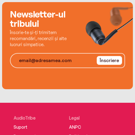
după cum a consemnat publicațiaBusiness Week.
W.
Newsletter-ul
tribului
Înscrie-te și-ți trimitem
recomandări, recenzii și alte
lucruri simpatice.
Înscriere
AudioTribe
Legal
Suport
ANPC