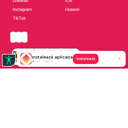
LinkedIn
iOS
Instagram
Huawei
TikTok
Instalează aplicația
✕
Instalează
★ 4.7 · Gratuit
Platforma de audiobooks și books a Cărturești.