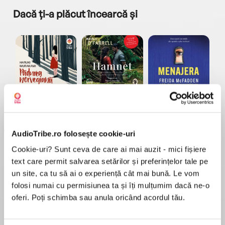
Dacă ți-a plăcut încearcă și
a...
Pădurea norvegiană
Hamnet
Menajera
I
Haruki Murakami
Maggie O'Farrell
Freida McFadden
AudioTribe.ro folosește cookie-uri
Cookie-uri? Sunt ceva de care ai mai auzit - mici fișiere
text care permit salvarea setărilor și preferințelor tale pe
un site, ca tu să ai o experiență cât mai bună. Le vom
folosi numai cu permisiunea ta și îți mulțumim dacă ne-o
Elita de Argint (Elita
Diavolul se îmbracă de
Migdală
oferi. Poți schimba sau anula oricând acordul tău.
de...
la...
Dani Francis
Lauren Weisberger
Sohn Won-pyung