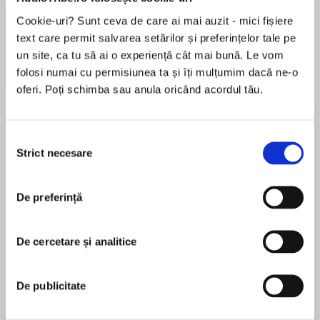
Cookie-uri? Sunt ceva de care ai mai auzit - mici fișiere
Elita de Argint (Elita
Diavolul se îmbracă de
Migdală
de...
la...
Dani Francis
Lauren Weisberger
Sohn Won-pyung
text care permit salvarea setărilor și preferințelor tale pe
un site, ca tu să ai o experiență cât mai bună. Le vom
folosi numai cu permisiunea ta și îți mulțumim dacă ne-o
oferi. Poți schimba sau anula oricând acordul tău.
Despre
carte
Seria Sherlock Holmes, pe care Nemira Fiction o
Selecția
Strict necesare
aduce într-o ediție de colecție fresh,
consimțământului
contemporană, îți deschide porțile către un
univers fascinant, plin de mister și intrigi
De preferință
complicate. O serie-reper care a trecut cu brio
MAI MULT
proba timpului, continuând să surprindă și să
În acest moment nu există recenzii
inspire.
De cercetare și analitice
pentru această carte
„Mintea mea se răzvrătește împotriva stagnării.
De publicitate
Dă-mi probleme, dă-mi să muncesc, dă-mi cea
mai dificilă criptogramă sau cea mai complicată