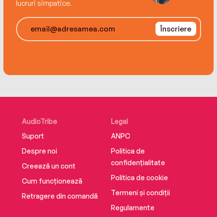
lucruri simpatice.
furcă geniului din Baker Street.
Înscriere
„Un pact secret, o sete nebună de răzbunare și
un Sherlock mai uman ca niciodată.“
Anamaria Manolescu,
coordonatoarea colecției
Nemira Fiction
Traducere de Roxana Brînceanu
Editura Nemira
ISBN 978-606-43-2318-7
AudioTribe
Legal
Suport
ANPC
Despre noi
Politica de
confidențialitate
Creează un cont
Politica de cookie
Cum funcționează
Termeni și condiții
Retragere din comandă
Regulamente