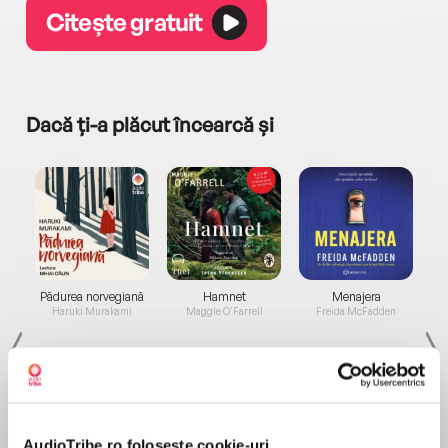
Citește gratuit
Dacă ți-a plăcut încearcă și
a...
Pădurea norvegiană
Hamnet
Menajera
I
Haruki Murakami
Maggie O'Farrell
Freida McFadden
AudioTribe.ro folosește cookie-uri