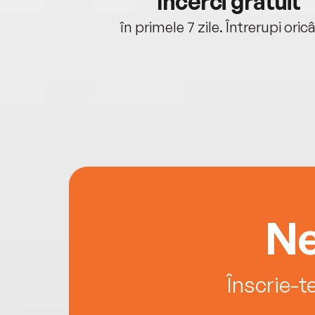
cu tine
Încerci gratuit
oriunde ești.
în primele 7 zile. Întrerupi oric
Ne
Înscrie-t