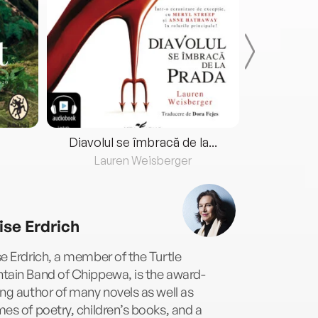
Diavolul se îmbracă de la...
Lauren Weisberger
Fre
ise Erdrich
e Erdrich, a member of the Turtle
tain Band of Chippewa, is the award-
ng author of many novels as well as
es of poetry, children’s books, and a