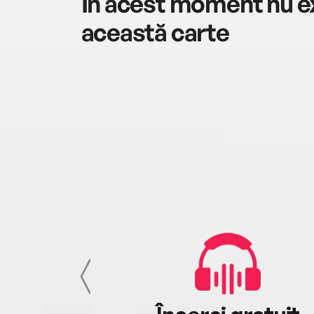
În acest moment nu ex
această carte