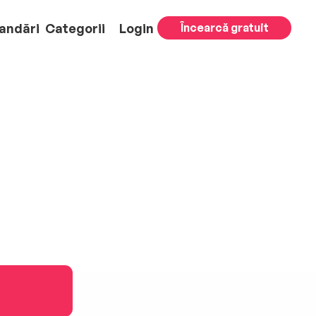
andări
Categorii
Login
Încearcă gratuit