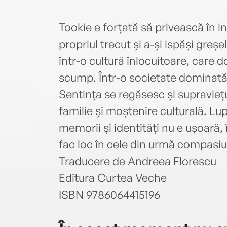
Tookie e forțată să privească în in
propriul trecut și a-și ispăși gre
într-o cultură înlocuitoare, care d
scump. Într-o societate dominată 
Sentința se regăsesc și supraviețui
familie și moștenire culturală. Lu
memorii și identități nu e ușoară,
fac loc în cele din urmă compasiunii
Traducere de Andreea Florescu
Editura Curtea Veche
ISBN 9786064415196