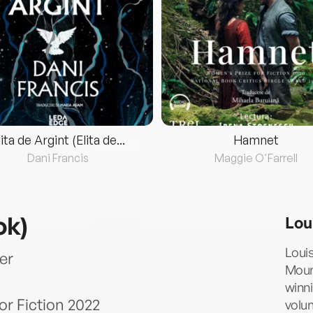
lita de Argint (Elita de...
Hamnet
Dani Francis
Maggie O'Farrell
ok)
Lou
Louis
er
Moun
winni
or Fiction 2022
volum