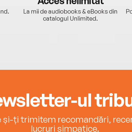
Acces nelimitat
ând.
La mii de audiobooks & eBooks din
Po
catalogul Unlimited.
wsletter-ul tribu
e și-ți trimitem recomandări, recenz
lucruri simpatice.