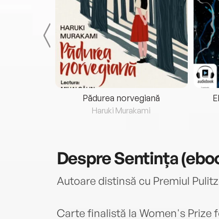
eria...
Pădurea norvegiană
E
ris
Haruki Murakami
Despre
Sentința (ebo
Autoare distinsă cu Premiul Pulitz
Carte finalistă la Women's Prize f