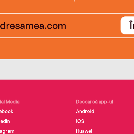
ial Media
Descarcă app-ul
ebook
Android
kedIn
iOS
tagram
Huawei