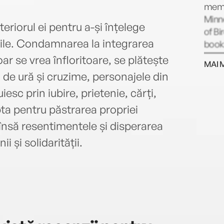
memoi
Minne
teriorul ei pentru a-și înțelege
of Bi
șelile. Condamnarea la integrarea
book
oar se vrea înfloritoare, se plătește
MAI 
de ură și cruzime, personajele din
esc prin iubire, prietenie, cărți,
pta pentru păstrarea propriei
 însă resentimentele și disperarea
 și solidarității.