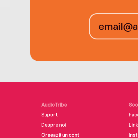
AudioTribe
Soc
Suport
Fac
Despre noi
Lin
Creează un cont
Ins