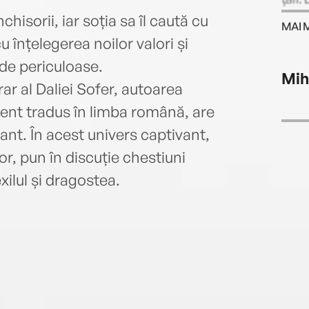
Award
chisorii, iar soția sa îl caută cu
MAI 
New 
u înțelegerea noilor valori și
Angel
 de periculoase.
său 
Mih
în li
ar al Daliei Sofer, autoarea
Născu
ent tradus în limba română, are
York 
ant. În acest univers captivant,
York.
or, pun în discuție chestiuni
xilul și dragostea.