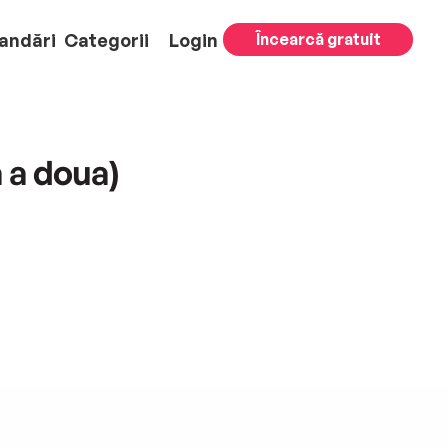
andări
Categorii
Login
Încearcă gratuit
a a doua)