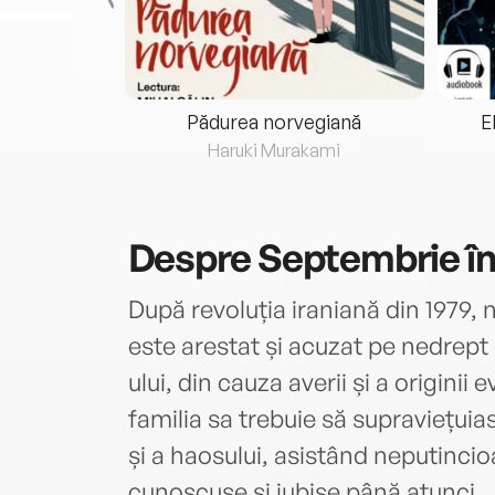
eria...
Pădurea norvegiană
E
ris
Haruki Murakami
Despre
Septembrie în 
După revoluția iraniană din 1979, 
este arestat și acuzat pe nedrept
ului, din cauza averii și a originii e
familia sa trebuie să supraviețui
și a haosului, asistând neputincio
cunoscuse și iubise până atunci.