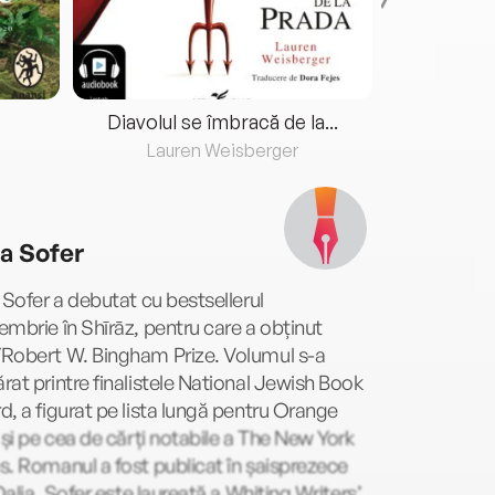
Diavolul se îmbracă de la...
Lauren Weisberger
Fre
ia Sofer
 Sofer a debutat cu bestsellerul
mbrie în Shīrāz, pentru care a obținut
Robert W. Bingham Prize. Volumul s-a
at printre finalistele National Jewish Book
, a figurat pe lista lungă pentru Orange
 și pe cea de cărți notabile a The New York
. Romanul a fost publicat în șaisprezece
 Dalia. Sofer este laureată a Whiting Writers’