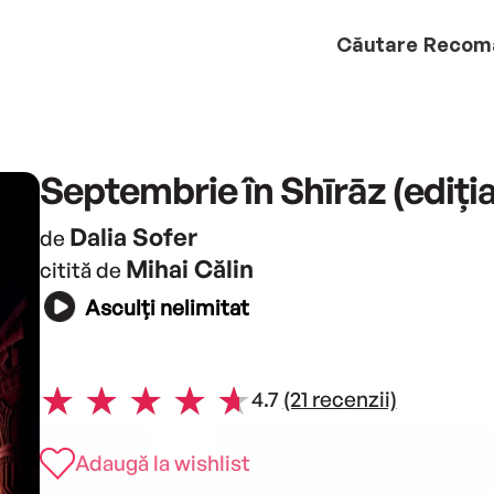
Căutare
Recom
Septembrie în Shīrāz (ediți
Dalia Sofer
de
Mihai Călin
citită de
Asculți nelimitat
4.7
(21 recenzii)
Adaugă la wishlist