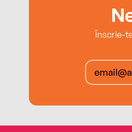
Ne
Înscrie-t