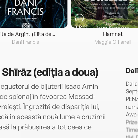
lita de Argint (Elita de...
Hamnet
Dani Francis
Maggie O'Farrell
Shīrāz (ediția a doua)
Dal
Dalia
negustorul de bijuterii Isaac Amin
Septe
 de spionaj în favoarea Mossad-
PEN/
vreiești. Îngrozită de dispariția lui,
număr
Award
ască în această nouă lume a cruzimii
Prize
asă la prăbușirea a tot ceea ce
Times
țări.