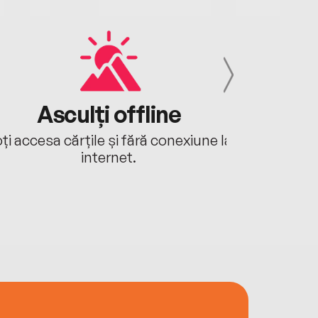
Asculți offline
Aj
ți accesa cărțile și fără conexiune la
Ascultă a
internet.