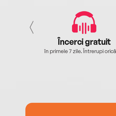
cu tine
Încerci gratuit
oriunde ești.
în primele 7 zile. Întrerupi oric