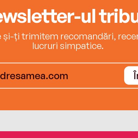
wsletter-ul tribu
e și-ți trimitem recomandări, recenz
lucruri simpatice.