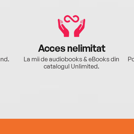
Acces nelimitat
ând.
La mii de audiobooks & eBooks din
Po
catalogul Unlimited.