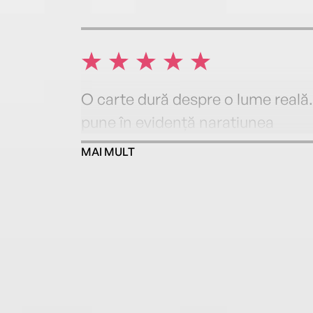
O carte dură despre o lume reală. 
pune în evidență naratiunea
MAI MULT