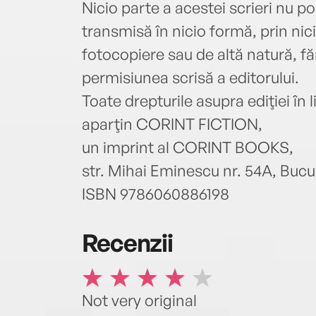
Nicio parte a acestei scrieri nu p
transmisă în nicio formă, prin nic
fotocopiere sau de altă natură, făr
permisiunea scrisă a editorului.
Toate drepturile asupra ediţiei î
aparţin CORINT FICTION,
un imprint al CORINT BOOKS,
str. Mihai Eminescu nr. 54A, Bucur
ISBN 9786060886198
Recenzii
Not very original