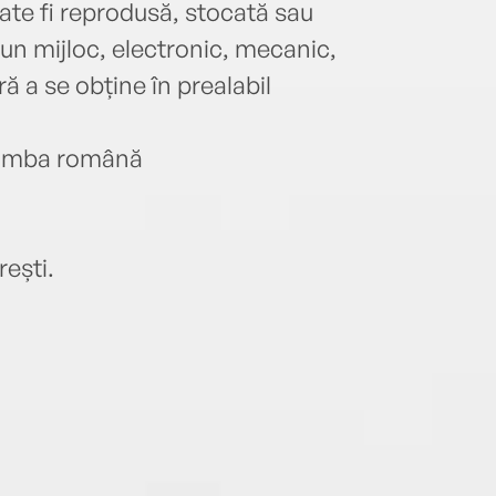
oate fi reprodusă, stocată sau
iun mijloc, electronic, mecanic,
ă a se obține în prealabil
n limba română
ești.