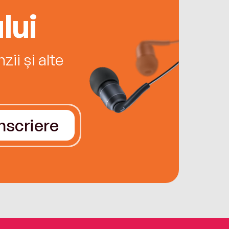
lui
ii și alte
Înscriere