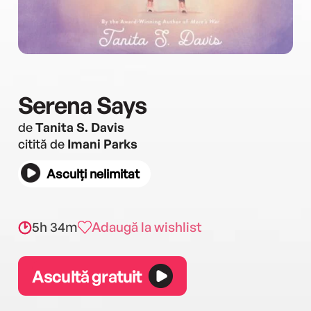
Serena Says
de
Tanita S. Davis
citită de
Imani Parks
Asculți nelimitat
5h 34m
Adaugă la wishlist
Ascultă gratuit