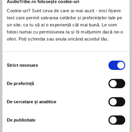
AudioTribe.ro folosește cookie-uri
Cookie-uri? Sunt ceva de care ai mai auzit - mici fișiere
text care permit salvarea setărilor și preferințelor tale pe
Despre
carte
un site, ca tu să ai o experiență cât mai bună. Le vom
folosi numai cu permisiunea ta și îți mulțumim dacă ne-o
Award-winning author Tanita S. Davis delivers a
oferi. Poți schimba sau anula oricând acordul tău.
heartwarming and humorous middle grade tale
about a young Blackgirl who finds her own voice
through vlogging and learns to speak out.
Selecția
Perfect for fans for Sharon M. Draper and Lisa
Strict necesare
consimțământului
MAI MULT
Greenwald.
În acest moment nu există recenzii
De preferință
pentru această carte
JC shines like a 4th of July sparkler. She has the
best ideas, the biggest, funniest laugh, and the
party starts when she arrives. Serena St. John
De cercetare și analitice
is proud to be known as her best friend.
Tanita S. Davis
De publicitate
Everything changes when JC returns from the
TANITA S. DAVIS a câștigat mai multe premii
hospital with a new kidney—and a new best
pentru romanele ei destinate elevilor de gimnaziu