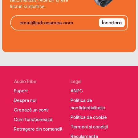
recomandări, recenzii și alte
lucruri simpatice.
Înscriere
AudioTribe
Legal
Suport
ANPC
Despre noi
Politica de
confidențialitate
Creează un cont
Politica de cookie
Cum funcționează
Termeni și condiții
Retragere din comandă
Regulamente