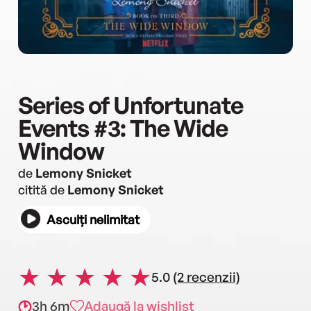
Series of Unfortunate
Events #3: The Wide
Window
de
Lemony Snicket
citită de
Lemony Snicket
Asculți nelimitat
5.0
(2 recenzii)
3h 6m
Adaugă la wishlist