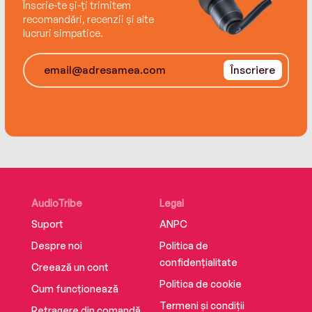
Înscrie-te și-ți trimitem
recomandări, recenzii și alte
lucruri simpatice.
Înscriere
AudioTribe
Legal
Suport
ANPC
Despre noi
Politica de
confidențialitate
Creează un cont
Politica de cookie
Cum funcționează
Termeni și condiții
Retragere din comandă