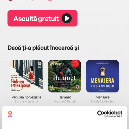
Ascultă gratuit
Dacă ți-a plăcut încearcă și
a...
Pădurea norvegiană
Hamnet
Menajera
I
Haruki Murakami
Maggie O'Farrell
Freida McFadden