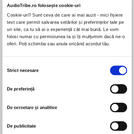
AudioTribe.ro folosește cookie-uri
Cookie-uri? Sunt ceva de care ai mai auzit - mici fișiere
text care permit salvarea setărilor și preferințelor tale pe
Elita de Argint (Elita
Diavolul se îmbracă de
Migdală
de...
la...
Dani Francis
Lauren Weisberger
Sohn Won-pyung
un site, ca tu să ai o experiență cât mai bună. Le vom
folosi numai cu permisiunea ta și îți mulțumim dacă ne-o
oferi. Poți schimba sau anula oricând acordul tău.
Despre
carte
Selecția
NOW A NETFLIX ORIGINAL SERIES
Strict necesare
consimțământului
Dear Reader,
De preferință
If you have not read anything about the
MAI MULT
Baudelaire orphans, then before you read even
De cercetare și analitice
În acest moment nu există recenzii
one more sentence, you should know this:
pentru această carte
Violet, Klaus, and Sunny are kindhearted and
De publicitate
quick-witted, but their lives, I am sorry to say,