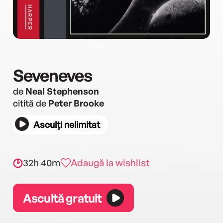
Seveneves
de
Neal Stephenson
citită de
Peter Brooke
Asculți nelimitat
32h 40m
Adaugă la wishlist
Ascultă gratuit