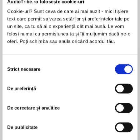
AudioTribe.ro folosește cookie-uri
Cookie-uri? Sunt ceva de care ai mai auzit - mici fișiere
text care permit salvarea setărilor și preferințelor tale pe
Despre
carte
un site, ca tu să ai o experiență cât mai bună. Le vom
folosi numai cu permisiunea ta și îți mulțumim dacă ne-o
The astounding new novel from the master of
oferi. Poți schimba sau anula oricând acordul tău.
science fiction
President Barack Obama’s summer reading
Selecția
choice
Strict necesare
consimțământului
MAI MULT
În acest moment nu există recenzii
What would happen if the world were ending?
De preferință
pentru această carte
When a catastrophic event renders the earth a
ticking time bomb, it triggers a feverish race
De cercetare și analitice
against the inevitable. An ambitious plan is
Neal Stephenson
devised to ensure the survival of humanity far
De publicitate
beyond our atmosphere. But unforeseen
Neal Stephenson is the author of Termination
dangers threaten the intrepid pioneers, until
Shock, Seveneves, Reamde, Anathem; the three-