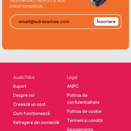
recomandări, recenzii și alte
lucruri simpatice.
Înscriere
AudioTribe
Legal
Suport
ANPC
Despre noi
Politica de
confidențialitate
Creează un cont
Politica de cookie
Cum funcționează
Termeni și condiții
Retragere din comandă
Regulamente