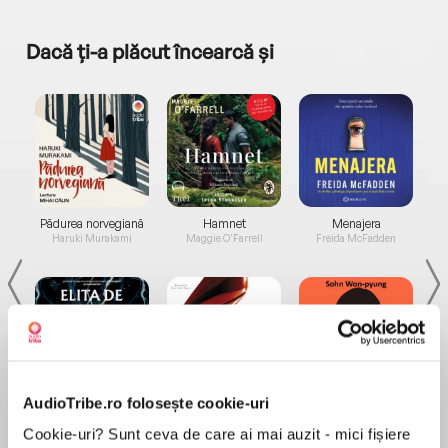
Dacă ți-a plăcut încearcă și
a...
Pădurea norvegiană
Hamnet
Menajera
I
Haruki Murakami
Maggie O'Farrell
Freida McFadden
AudioTribe.ro folosește cookie-uri
Elita de Argint (Elita
Diavolul se îmbracă de
Migdală
de...
la...
Dani Francis
Lauren Weisberger
Sohn Won-pyung
Cookie-uri? Sunt ceva de care ai mai auzit - mici fișiere