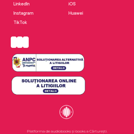
surrendering our rights and responsibilities.
LinkedIn
iOS
Instagram
Huawei
TikTok
Platforma de audiobooks și books a Cărturești.