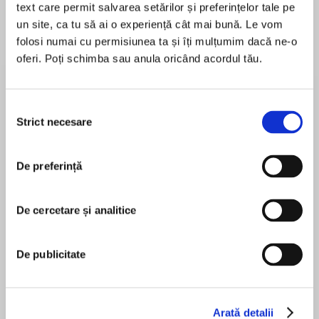
text care permit salvarea setărilor și preferințelor tale pe
un site, ca tu să ai o experiență cât mai bună. Le vom
folosi numai cu permisiunea ta și îți mulțumim dacă ne-o
oferi. Poți schimba sau anula oricând acordul tău.
Despre
carte
‘Both inspiring and disturbing,Sex Cult
Nununravels Jones’ complicated upbringing,
Selecția
the trauma she endured as a result and her
Strict necesare
consimțământului
eventual path to liberation.’ TIME
De preferință
MAI MULT
În acest moment nu există recenzii
pentru această carte
‘A moving story about family, courage, religious
De cercetare și analitice
oppression, and more, and readers will have
their heads spinning.’ SHONDALAND
De publicitate
Faith Jones
‘Her gripping memoir—like Educated—takes you
Arată detalii