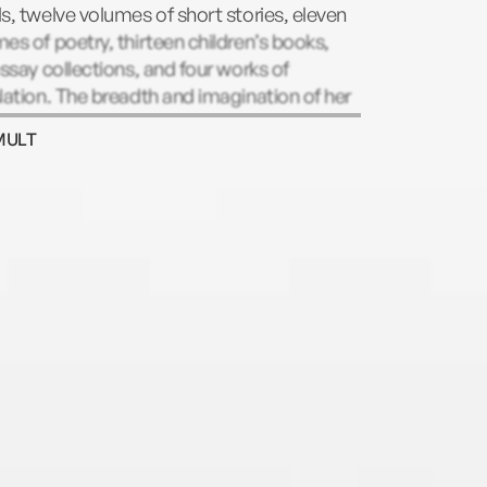
s, twelve volumes of short stories, eleven
es of poetry, thirteen children’s books,
essay collections, and four works of
lation. The breadth and imagination of her
 earned her six Nebula Awards, seven Hugo
MULT
s, and the Science Fiction Writers of
ica Grand Master Award, along with a
Malamud Award and many other
ades. In 2016 she joined the short list of
rs to be published in their lifetimes by the
ry of America.