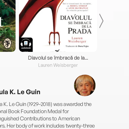
Diavolul se îmbracă de la...
Lauren Weisberger
Fre
ula K. Le Guin
a K. Le Guin (1929–2018) was awarded the
onal Book Foundation Medal for
inguished Contributions to American
rs. Her body of work includes twenty-three