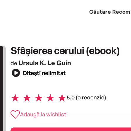
Căutare
Recom
Sfâșierea cerului (ebook)
Ursula K. Le Guin
de
Citești nelimitat
5.0
(o recenzie)
Adaugă la wishlist