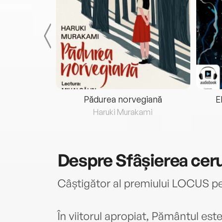
eria...
Pădurea norvegiană
E
ris
Haruki Murakami
Despre
Sfâșierea ceru
Câștigător al premiului LOCUS
În viitorul apropiat, Pământul est