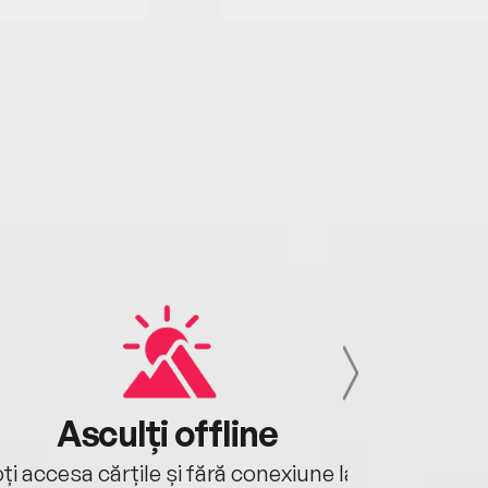
Asculți offline
Aj
ți accesa cărțile și fără conexiune la
Ascultă a