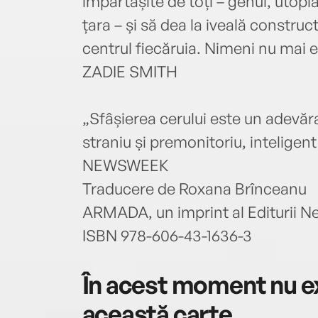
împărtășite de toți – genul, utopia,
țara – și să dea la iveală constru
centrul fiecăruia. Nimeni nu mai e
ZADIE SMITH
„Sfâșierea cerului este un adevăra
straniu și premonitoriu, inteligent 
NEWSWEEK
Traducere de Roxana Brînceanu
ARMADA, un imprint al Editurii N
ISBN 978-606-43-1636-3
În acest moment nu ex
această carte