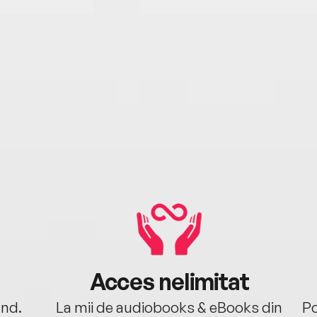
Acces nelimitat
ând.
La mii de audiobooks & eBooks din
Po