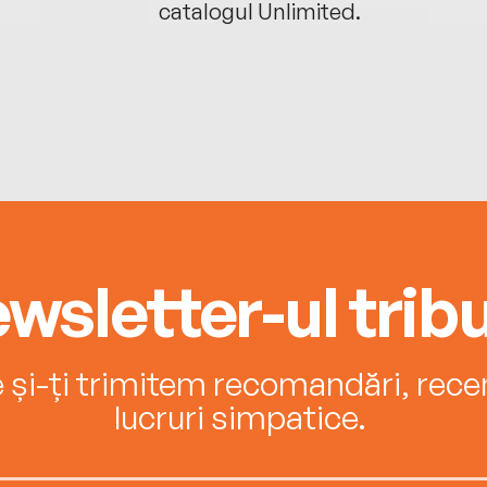
catalogul Unlimited.
wsletter-ul tribu
e și-ți trimitem recomandări, recenz
lucruri simpatice.