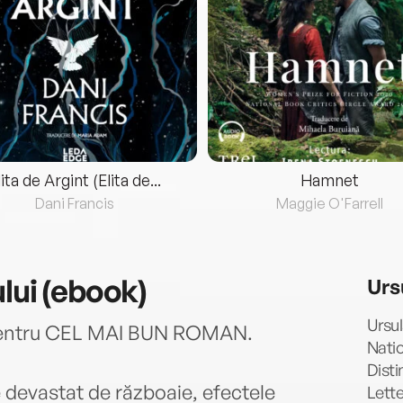
lita de Argint (Elita de...
Hamnet
Dani Francis
Maggie O'Farrell
lui (ebook)
Urs
Ursul
 pentru CEL MAI BUN ROMAN.
Nati
Dist
e devastat de războaie, efectele
Lette