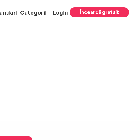
andări
Categorii
Login
Încearcă gratuit