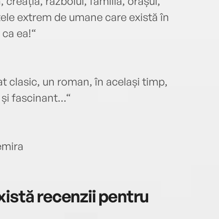
 creația, războiul, familia, orașul,
ctele extrem de umane care există în
 ca ea!“
t clasic, un roman, în același timp,
și fascinant...“
emira
istă recenzii pentru