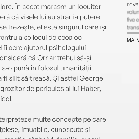
novel
lare. În acest marasm un locuitor
volum
ă că visele lui au strania putere
five 
e trezește, el este singurul care își
trans
work
entru a se lecui de ceea ce
MAI 
Award
 îi cere ajutorul psihologului
Amer
nsideră că Orr ar trebui să-și
PEN/
accol
 s-o pună în folosul umanității,
autho
 fi silit să treacă. Și astfel George
Libra
grozitor de periculos al lui Haber,
icol.
interpreteze multe concepte pe care
nțelese, imuabile, cunoscute și