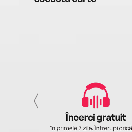
cu tine
Încerci gratuit
oriunde ești.
în primele 7 zile. Întrerupi oric