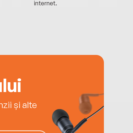
internet.
lui
ii și alte