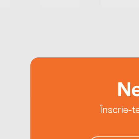
Ne
Înscrie-t