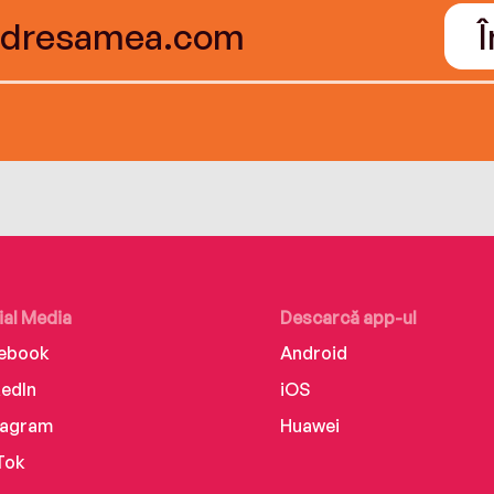
ial Media
Descarcă app-ul
ebook
Android
kedIn
iOS
tagram
Huawei
Tok