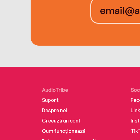
AudioTribe
Soc
Suport
Fac
Despre noi
Lin
Creează un cont
Ins
Cum funcționează
Tik