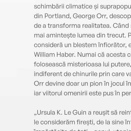
schimbării climatice și suprapopu
din Portland, George Orr, descoper
de a transforma realitatea. Când s
mai amintește lumea din trecut. P
consideră un blestem înfiorător, el
William Haber. Numai că acesta co
folosească misterioasa lui putere,
indiferent de chinurile prin care va
Orr devine doar un pion în jocul în
iar viitorul omenirii este pus în per
„Ursula K. Le Guin a reușit să re
le considerăm firești, de la sine î