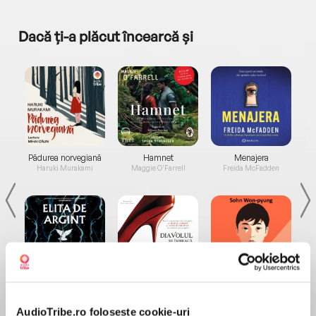
Dacă ți-a plăcut încearcă și
a...
Pădurea norvegiană
Hamnet
Menajera
I
Haruki Murakami
Maggie O'Farrell
Freida McFadden
Elita de Argint (Elita
Diavolul se îmbracă de
Migdală
de...
la...
Dani Francis
Lauren Weisberger
Sohn Won-pyung
AudioTribe.ro folosește cookie-uri