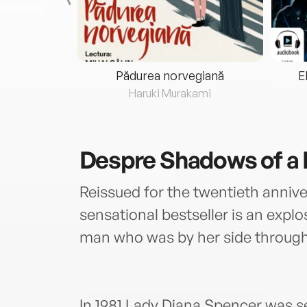
eria...
Pădurea norvegiană
E
ris
Haruki Murakami
Despre
Shadows of a 
Reissued for the twentieth annive
sensational bestseller is an explo
man who was by her side througho
In 1981 Lady Diana Spencer was se