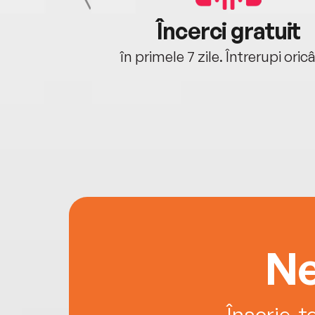
cu tine
Încerci gratuit
oriunde ești.
în primele 7 zile. Întrerupi oric
Ne
Înscrie-t