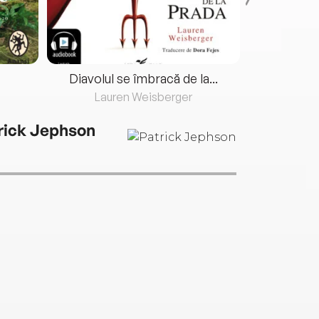
Diavolul se îmbracă de la...
Lauren Weisberger
Fre
rick Jephson