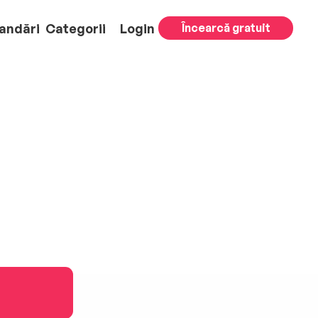
andări
Categorii
Login
Încearcă gratuit