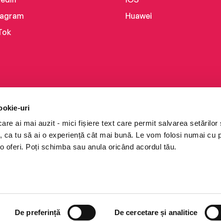
tagram
Huawei
Tok
ookie-uri
re ai mai auzit - mici fișiere text care permit salvarea setărilor 
te, ca tu să ai o experiență cât mai bună. Le vom folosi numai cu
o oferi. Poți schimba sau anula oricând acordul tău.
i books a Cărturești.
e drepturile rezervate.
De preferință
De cercetare și analitice