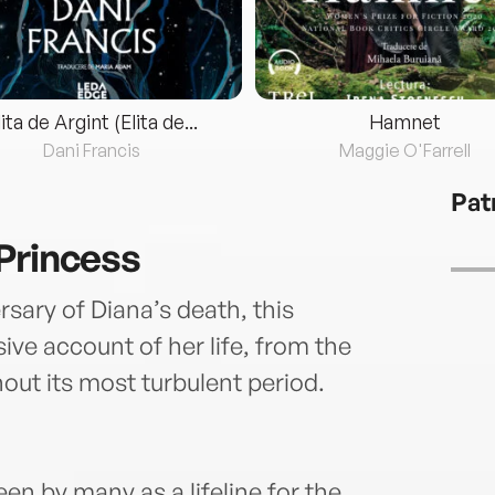
lita de Argint (Elita de...
Hamnet
Dani Francis
Maggie O'Farrell
Pat
Princess
rsary of Diana’s death, this
sive account of her life, from the
ut its most turbulent period.
en by many as a lifeline for the