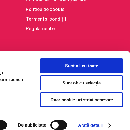
Politica de cookie
Termeni și condiții
Regulamente
Sunt ok cu toate
și
 permisiunea
Sunt ok cu selecția
Doar cookie-uri strict necesare
De publicitate
Arată detalii