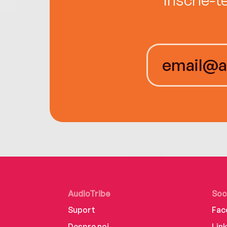
AudioTribe
Soc
Suport
Fac
Despre noi
Lin