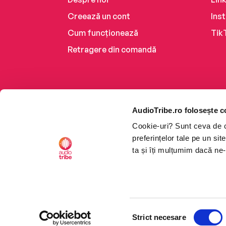
Creează un cont
Ins
Cum funcționează
Tik
Retragere din comandă
AudioTribe.ro folosește c
Cookie-uri? Sunt ceva de ca
preferințelor tale pe un si
ta și îți mulțumim dacă ne-
Platforma de audiobooks ș
Selecția
CTRL+F2
CTRL+F2
©2026 Nemo EPG SRL. Toat
Strict necesare
consimțământului