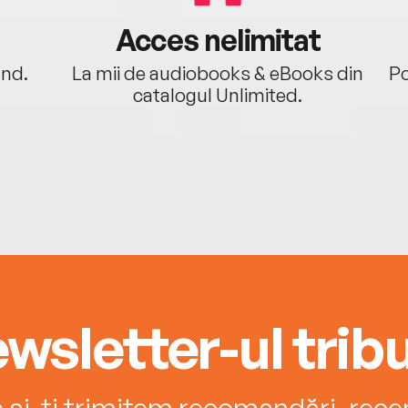
Acces nelimitat
ând.
La mii de audiobooks & eBooks din
Po
catalogul Unlimited.
wsletter-ul tribu
e și-ți trimitem recomandări, recenz