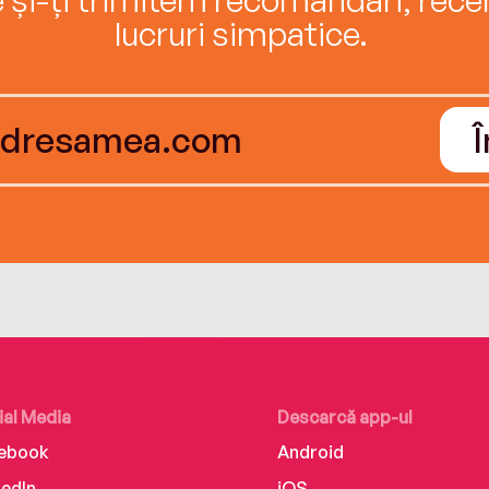
lucruri simpatice.
ial Media
Descarcă app-ul
ebook
Android
kedIn
iOS