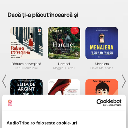
Dacă ți-a plăcut încearcă și
a...
Pădurea norvegiană
Hamnet
Menajera
I
Haruki Murakami
Maggie O'Farrell
Freida McFadden
Elita de Argint (Elita
Diavolul se îmbracă de
Migdală
de...
la...
Dani Francis
Lauren Weisberger
Sohn Won-pyung
AudioTribe.ro folosește cookie-uri