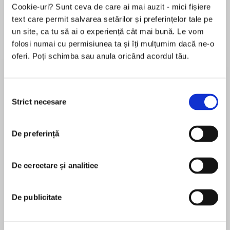
Cookie-uri? Sunt ceva de care ai mai auzit - mici fișiere
text care permit salvarea setărilor și preferințelor tale pe
un site, ca tu să ai o experiență cât mai bună. Le vom
Despre
carte
folosi numai cu permisiunea ta și îți mulțumim dacă ne-o
oferi. Poți schimba sau anula oricând acordul tău.
Recommended by The Washington Post!
“Paper Moon meets Badlands in this
Selecția
mesmerizing Texas backroads thriller, a twisty
Strict necesare
consimțământului
story of a runaway girl who finds a home and a
MAI MULT
desperate love on the road with an
De preferință
În acest moment nu există recenzii
opportunistic criminal...told in a gritty, sensual
pentru această carte
prose.”—Janet Fitch, #1 New York Times
bestselling author of White Oleander
De cercetare și analitice
Caroline Frost
Set in 1970-90s Texas,a mesmerizing story
Caroline Frost has a Master of Professional
De publicitate
about a fierce woman and the partner-in-crime
Writing degree from the University of Southern
she can’t escape, perfect for readers ofWhere
California. She is the author of Shadows of Pecan
the Crawdads SingandValentine.