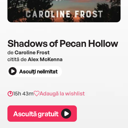
Shadows of Pecan Hollow
de
Caroline Frost
citită de
Alex McKenna
Asculți nelimitat
15h 43m
Adaugă la wishlist
Ascultă gratuit