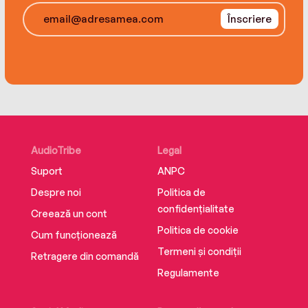
novel,Shadows of Pecan Hollowis a hauntingly
Înscriere
intimate and distinctly original debut about the
complexity of love—both romantic and familial—
and the bonds that define us.
AudioTribe
Legal
Suport
ANPC
Despre noi
Politica de
confidențialitate
Creează un cont
Politica de cookie
Cum funcționează
Termeni și condiții
Retragere din comandă
Regulamente