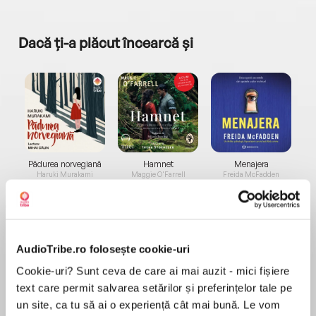
Dacă ți-a plăcut încearcă și
a...
Pădurea norvegiană
Hamnet
Menajera
I
Haruki Murakami
Maggie O'Farrell
Freida McFadden
AudioTribe.ro folosește cookie-uri
Cookie-uri? Sunt ceva de care ai mai auzit - mici fișiere
text care permit salvarea setărilor și preferințelor tale pe
Elita de Argint (Elita
Diavolul se îmbracă de
Migdală
de...
la...
un site, ca tu să ai o experiență cât mai bună. Le vom
Dani Francis
Lauren Weisberger
Sohn Won-pyung