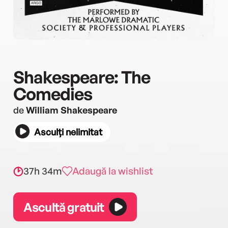
Shakespeare: The
Comedies
de
William Shakespeare
Asculți nelimitat
37h 34m
Adaugă la wishlist
Ascultă gratuit