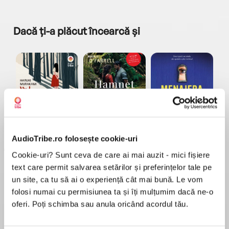
Dacă ți-a plăcut încearcă și
a...
Pădurea norvegiană
Hamnet
Menajera
I
Haruki Murakami
Maggie O'Farrell
Freida McFadden
AudioTribe.ro folosește cookie-uri
Cookie-uri? Sunt ceva de care ai mai auzit - mici fișiere
text care permit salvarea setărilor și preferințelor tale pe
un site, ca tu să ai o experiență cât mai bună. Le vom
folosi numai cu permisiunea ta și îți mulțumim dacă ne-o
oferi. Poți schimba sau anula oricând acordul tău.
Elita de Argint (Elita
Diavolul se îmbracă de
Migdală
de...
la...
Dani Francis
Lauren Weisberger
Sohn Won-pyung