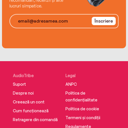
recomandări, recenzii și alte
lucruri simpatice.
Înscriere
AudioTribe
Legal
Suport
ANPC
Despre noi
Politica de
confidențialitate
Creează un cont
Politica de cookie
Cum funcționează
Termeni și condiții
Retragere din comandă
Regulamente