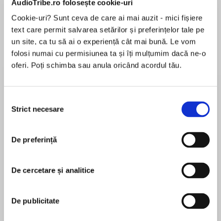
AudioTribe.ro folosește cookie-uri
Cookie-uri? Sunt ceva de care ai mai auzit - mici fișiere
text care permit salvarea setărilor și preferințelor tale pe
Despre
carte
un site, ca tu să ai o experiență cât mai bună. Le vom
folosi numai cu permisiunea ta și îți mulțumim dacă ne-o
From New York Times bestselling author
oferi. Poți schimba sau anula oricând acordul tău.
Bernard Cornwell, the tenth installment in the
world-renownedSharpe series, chronicling the
rise of Richard Sharpe, a Private in His Majesty’s
Selecția
Army at the siege of Seringapatam.
Strict necesare
consimțământului
MAI MULT
În acest moment nu există recenzii
Sharpe’s job as Captain of the Light Company
De preferință
pentru această carte
is under threat and he has made a new enemy,
a Portuguese criminal known as Ferragus.
Discarded by his regiment, Sharpe wages a
De cercetare și analitice
private war against Ferragus – a war fought
Bernard Cornwell
through the burning, pillaged streets of
De publicitate
Coimbra, Portugal’s ancient university city.
Bernard Cornwell was born in London, raised in
Essex and worked for the BBC for eleven years