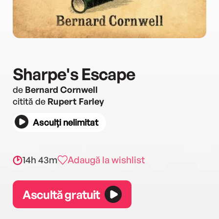
Sharpe's Escape
de
Bernard Cornwell
citită de
Rupert Farley
Asculți nelimitat
14h 43m
Adaugă la wishlist
Ascultă gratuit