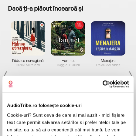
Dacă ți-a plăcut încearcă și
a...
Pădurea norvegiană
Hamnet
Menajera
I
Haruki Murakami
Maggie O'Farrell
Freida McFadden
AudioTribe.ro folosește cookie-uri
Cookie-uri? Sunt ceva de care ai mai auzit - mici fișiere
Elita de Argint (Elita
Diavolul se îmbracă de
Migdală
de...
la...
Dani Francis
Lauren Weisberger
Sohn Won-pyung
text care permit salvarea setărilor și preferințelor tale pe
un site, ca tu să ai o experiență cât mai bună. Le vom