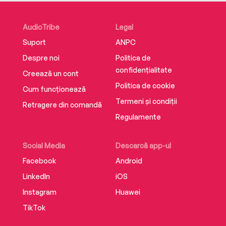
Drawing lessons from these experiences, he has
sharp things to say about how the increasing
AudioTribe
Legal
world disorder came about following the fall of
Suport
ANPC
the Berlin Wall; how the West’s constant search
for an enemy has helped unhinge the world; and
Despre noi
Politica de
how and why the media have, in general, been
confidențialitate
Creează un cont
less than helpful in drawing attention to key
Politica de cookie
Cum funcționează
political and global developments.
Termeni și condiții
Retragere din comandă
Regulamente
Social Media
Descarcă app-ul
Facebook
Android
LinkedIn
iOS
Instagram
Huawei
TikTok