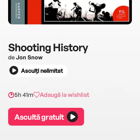
Shooting History
de
Jon Snow
Asculți nelimitat
5h 41m
Adaugă la wishlist
Ascultă gratuit